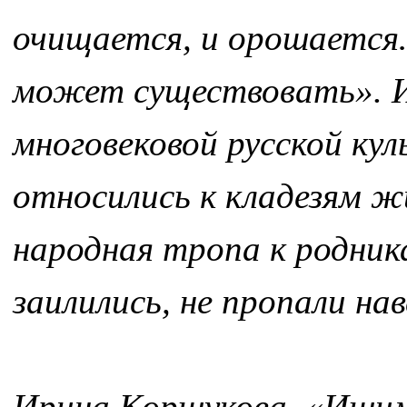
очищается, и орошается…
может существовать». И
многовековой русской ку
относились к кладезям ж
народная тропа к родник
заилились, не пропали нав
Ирина Коршукова. «Ишимс