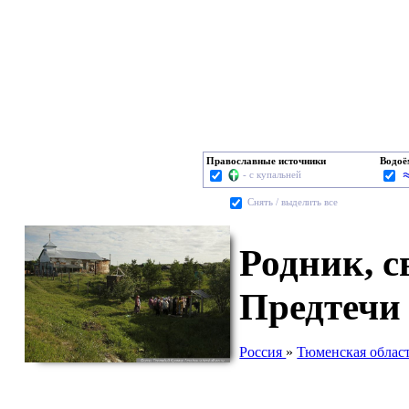
Православные источники
Водо
- с купальней
Cнять / выделить все
Родник, 
Предтечи
Россия
»
Тюменская облас