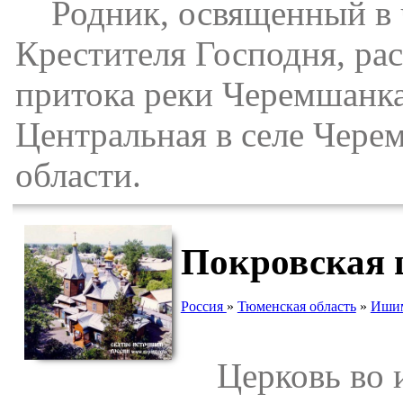
Родник, освященный в ч
Крестителя Господня, ра
притока реки Черемшанка
Центральная в селе Чер
области.
Покровская 
Россия
»
Тюменская область
»
Ишим
Церковь во и