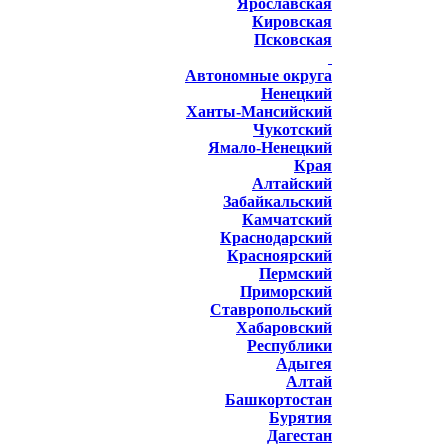
Ярославская
Кировская
Псковская
Автономные округа
Ненецкий
Ханты-Мансийский
Чукотский
Ямало-Ненецкий
Края
Алтайский
Забайкальский
Камчатский
Краснодарский
Красноярский
Пермский
Приморский
Ставропольский
Хабаровский
Республики
Адыгея
Алтай
Башкортостан
Бурятия
Дагестан