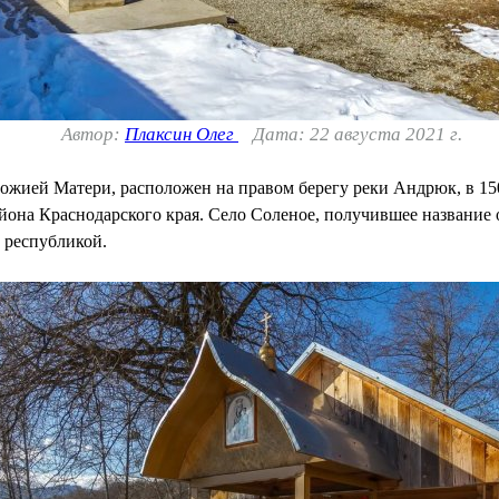
Автор:
Плаксин Олег
Дата: 22 августа 2021 г.
ожией Матери, расположен на правом берегу реки Андрюк, в 15
она Краснодарского края. Село Соленое, получившее название
 республикой.