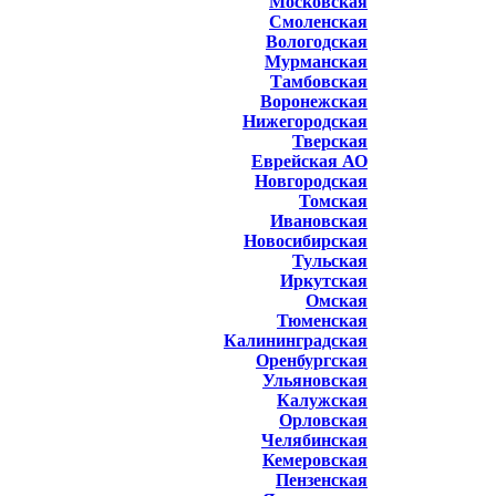
Московская
Смоленская
Вологодская
Мурманская
Тамбовская
Воронежская
Нижегородская
Тверская
Еврейская АО
Новгородская
Томская
Ивановская
Новосибирская
Тульская
Иркутская
Омская
Тюменская
Калининградская
Оренбургская
Ульяновская
Калужская
Орловская
Челябинская
Кемеровская
Пензенская