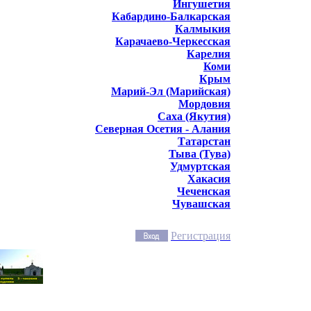
Ингушетия
Кабардино-Балкарская
Калмыкия
Карачаево-Черкесская
Карелия
Коми
Крым
Марий-Эл (Марийская)
Мордовия
Саха (Якутия)
Северная Осетия - Алания
Татарстан
Тыва (Тува)
Удмуртская
Хакасия
Чеченская
Чувашская
Регистрация