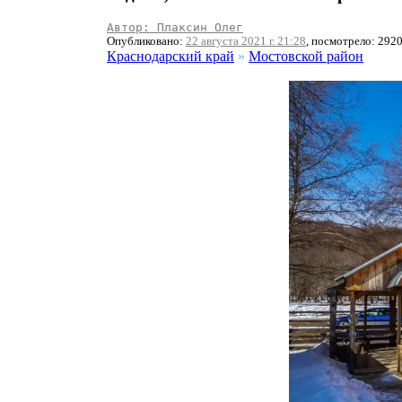
Автор: Плаксин Олег
Опубликовано:
22 августа 2021 г. 21:28
, посмотрело: 292
Краснодарский край
»
Мостовской район