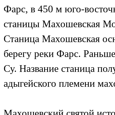
Фарс, в 450 м юго-восточн
станицы Махошевская Мос
Станица Махошевская осн
берегу реки Фарс. Раньш
Су. Название станица пол
адыгейского племени мах
Махошевский святой ист