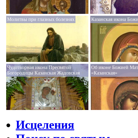
Молитвы при глазных болезнях
Казанская икона Бож
Чудотворная икона Пресвятой
Об иконе Божией Ма
Богородицы Казанская Жадовская
«Казанская»
Исцеления