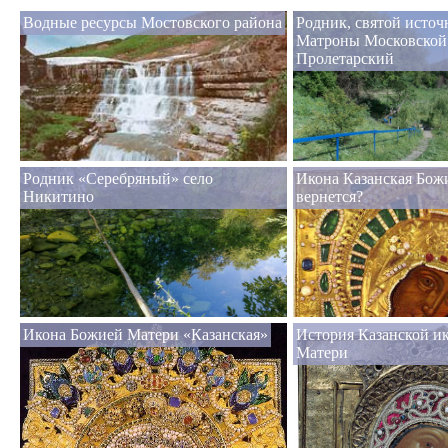
Водные ресурсы Мостовского района
Родник, святой исто
Матроны Московской 
Пролетарский
Родник «Серебряный» село
Икона Казанская Бож
Никитино
вернется?
Икона Божией Матери «Казанская»
История Казанской и
Матери