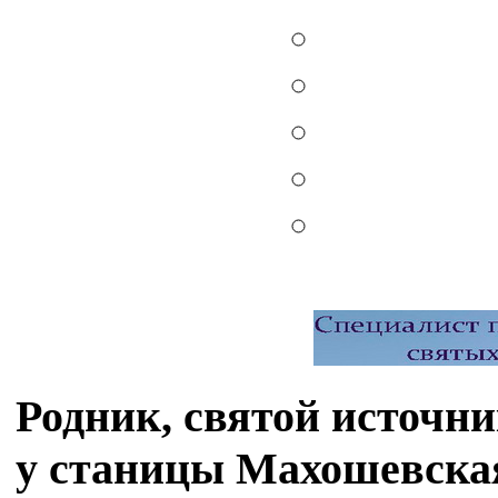
Родник, святой источн
у станицы Махошевска