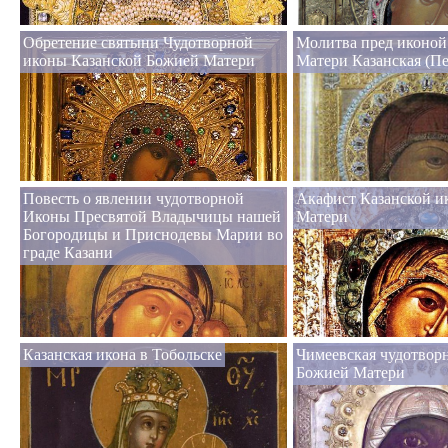
Обретение святыни Чудотворной
Молитва пред иконой
иконы Казанской Божией Матери
Матери Казанская (Пе
Повесть о явлении чудотворной
Акафист Казанской и
Иконы Пресвятой Владычицы нашей
Матери
Богородицы и Приснодевы Марии во
граде Казани
Казанская икона в Тобольске
Чимеевская чудотвор
Божией Матери