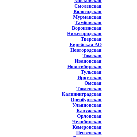
Московская
Смоленская
Вологодская
Мурманская
Тамбовская
Воронежская
Нижегородская
Тверская
Еврейская АО
Новгородская
Томская
Ивановская
Новосибирская
Тульская
Иркутская
Омская
Тюменская
Калининградская
Оренбургская
Ульяновская
Калужская
Орловская
Челябинская
Кемеровская
Пензенская