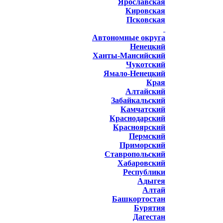
Ярославская
Кировская
Псковская
Автономные округа
Ненецкий
Ханты-Мансийский
Чукотский
Ямало-Ненецкий
Края
Алтайский
Забайкальский
Камчатский
Краснодарский
Красноярский
Пермский
Приморский
Ставропольский
Хабаровский
Республики
Адыгея
Алтай
Башкортостан
Бурятия
Дагестан