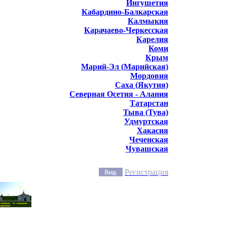
Ингушетия
Кабардино-Балкарская
Калмыкия
Карачаево-Черкесская
Карелия
Коми
Крым
Марий-Эл (Марийская)
Мордовия
Саха (Якутия)
Северная Осетия - Алания
Татарстан
Тыва (Тува)
Удмуртская
Хакасия
Чеченская
Чувашская
Регистрация