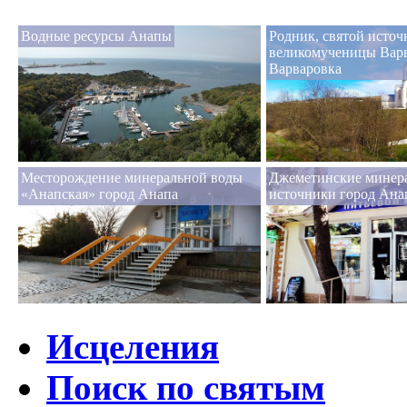
Водные ресурсы Анапы
Родник, святой источ
великомученицы Варв
Варваровка
Месторождение минеральной воды
Джеметинские минер
«Анапская» город Анапа
источники город Ана
Исцеления
Поиск по святым