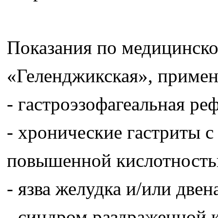
Показания по медицинск
«Геленджикская», применя
- гастроэзофагеальная ре
- хронические гастриты 
повышенной кислотност
- язва желудка и/или две
- синдром раздраженной