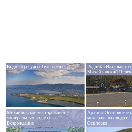
Водные ресурсы Геленджика
Родник «Наташа» у с
Михайловский Перев
Михайловское месторождение
Архипо-Осиповское 
минеральных вод у села
минеральных вод сел
Возрождение
Осиповка