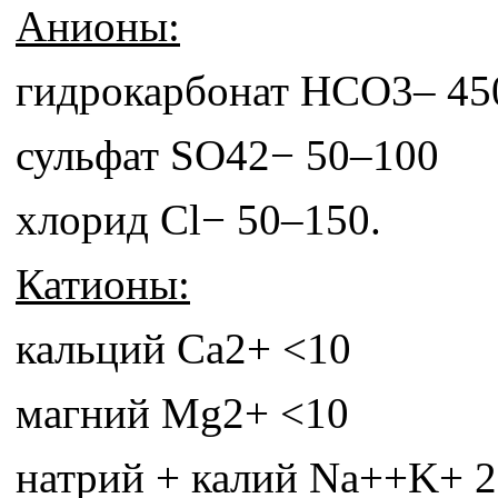
Анионы:
гидрокарбонат HCO3– 45
сульфат SO42− 50–100
хлорид Cl− 50–150.
Катионы:
кальций Ca2+ <10
магний Mg2+ <10
натрий + калий Na++K+ 2