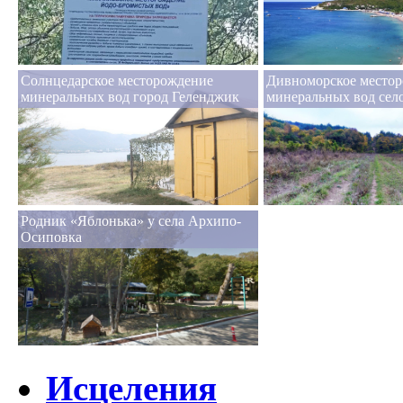
Солнцедарское месторождение
Дивноморское место
минеральных вод город Геленджик
минеральных вод сел
Родник «Яблонька» у села Архипо-
Осиповка
Исцеления