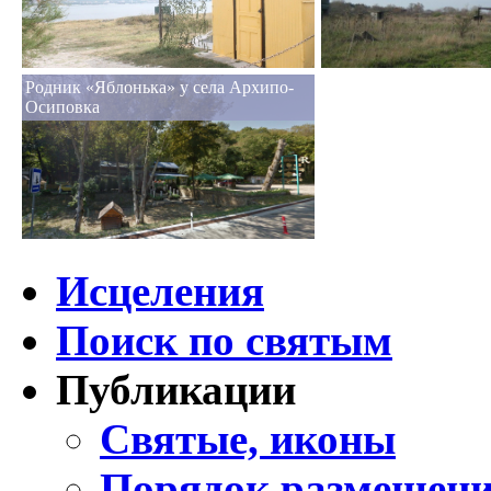
Родник «Яблонька» у села Архипо-
Осиповка
Исцеления
Поиск по святым
Публикации
Святые, иконы
Порядок размещени