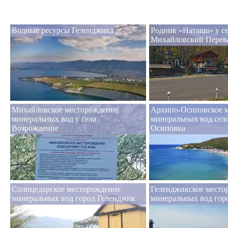
Водные ресурсы Геленджика
Родник «Наташа» у с
Михайловский Перев
Михайловское месторождение
Архипо-Осиповское 
минеральных вод у села
минеральных вод сел
Возрождение
Осиповка
Солнцедарское месторождение
Геленджикское место
минеральных вод город Геленджик
минеральных вод гор