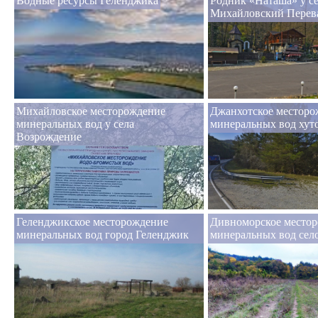
Водные ресурсы Геленджика
Родник «Наташа» у с
Михайловский Перев
Михайловское месторождение
Джанхотское месторо
минеральных вод у села
минеральных вод хут
Возрождение
Геленджикское месторождение
Дивноморское место
минеральных вод город Геленджик
минеральных вод сел