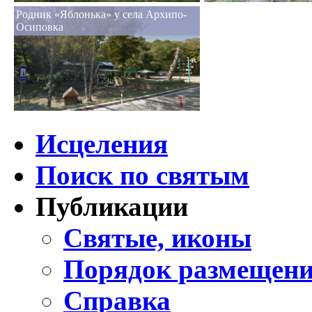
Родник «Яблонька» у села Архипо-
Осиповка
Исцеления
Поиск по святым
Публикации
Святые, иконы
Порядок размещени
Справка