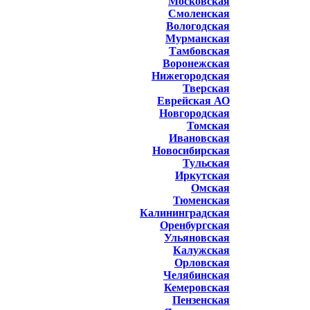
Московская
Смоленская
Вологодская
Мурманская
Тамбовская
Воронежская
Нижегородская
Тверская
Еврейская АО
Новгородская
Томская
Ивановская
Новосибирская
Тульская
Иркутская
Омская
Тюменская
Калининградская
Оренбургская
Ульяновская
Калужская
Орловская
Челябинская
Кемеровская
Пензенская