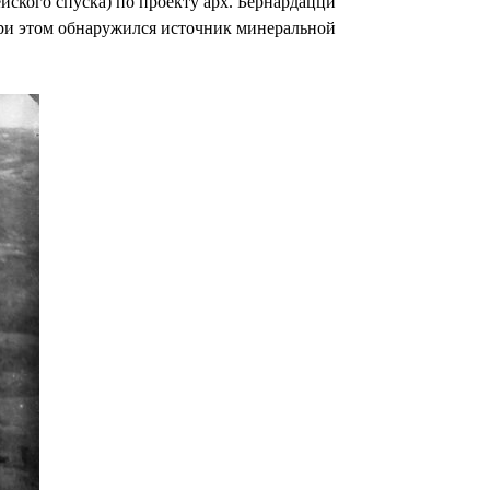
йского спуска) по проекту арх. Бернардацци
ри этом обнаружился источник минеральной