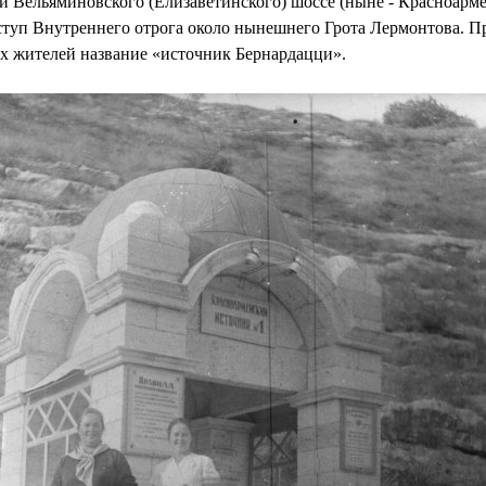
и Вельяминовского (Елизаветинского) шоссе (ныне - Красноарме
уп Внутреннего отрога около нынешнего Грота Лермонтова. П
х жителей название «источник Бернардацци».