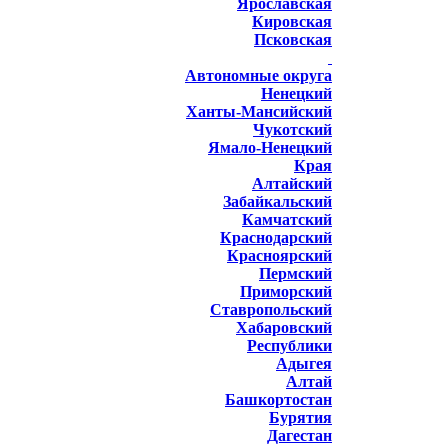
Ярославская
Кировская
Псковская
Автономные округа
Ненецкий
Ханты-Мансийский
Чукотский
Ямало-Ненецкий
Края
Алтайский
Забайкальский
Камчатский
Краснодарский
Красноярский
Пермский
Приморский
Ставропольский
Хабаровский
Республики
Адыгея
Алтай
Башкортостан
Бурятия
Дагестан