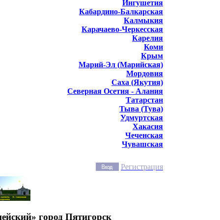
Ингушетия
Кабардино-Балкарская
Калмыкия
Карачаево-Черкесская
Карелия
Коми
Крым
Марий-Эл (Марийская)
Мордовия
Саха (Якутия)
Северная Осетия - Алания
Татарстан
Тыва (Тува)
Удмуртская
Хакасия
Чеченская
Чувашская
Регистрация
ейский» город Пятигорск