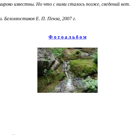
 широко известны. Но что с ними сталось позже, сведений нет.
 Белохвостиков Е. П. Пенза, 2007 г.
Ф о т о а л ь б о м