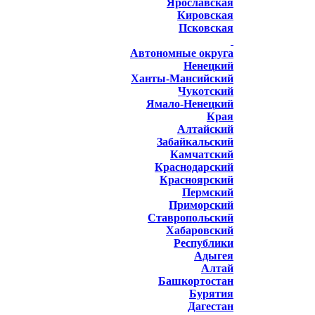
Ярославская
Кировская
Псковская
Автономные округа
Ненецкий
Ханты-Мансийский
Чукотский
Ямало-Ненецкий
Края
Алтайский
Забайкальский
Камчатский
Краснодарский
Красноярский
Пермский
Приморский
Ставропольский
Хабаровский
Республики
Адыгея
Алтай
Башкортостан
Бурятия
Дагестан