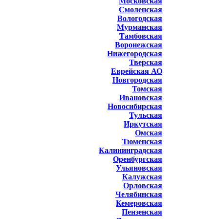
Московская
Смоленская
Вологодская
Мурманская
Тамбовская
Воронежская
Нижегородская
Тверская
Еврейская АО
Новгородская
Томская
Ивановская
Новосибирская
Тульская
Иркутская
Омская
Тюменская
Калининградская
Оренбургская
Ульяновская
Калужская
Орловская
Челябинская
Кемеровская
Пензенская