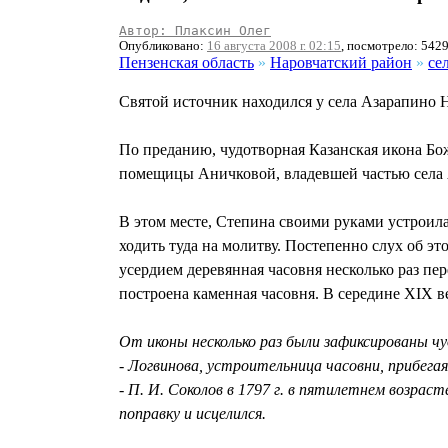
Автор: Плаксин Олег
Опубликовано:
16 августа 2008 г. 02:15
, посмотрело: 542
Пензенская область
»
Наровчатский район
»
се
Святой источник находился у села Азарапино 
По преданию, чудотворная Казанская икона Бож
помещицы Аничковой, владевшей частью села Аз
В этом месте, Степина своими руками устроил
ходить туда на молитву. Постепенно слух об э
усердием деревянная часовня несколько раз п
построена каменная часовня. В середине ХIХ в
От иконы несколько раз были зафиксированы ч
- Логвинова, устроительница часовни, прибегая 
- П. И. Соколов в 1797 г. в пятилетнем возраст
поправку и исцелился.