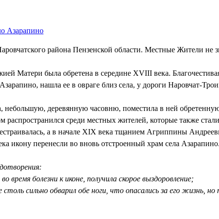
9
ло Азарапино
Наровчатского района Пензенской области. Местные Жители не з
ией Матери была обретена в середине ХVIII века. Благочестива
арапино, нашла ее в овраге близ села, у дороги Наровчат-Трои
а, небольшую, деревянную часовню, поместила в ней обретенную
том распространился среди местных жителей, которые также стал
ерестраивалась, а в начале ХIХ века тщанием Агриппины Андре
ека икону перенесли во вновь отстроенный храм села Азарапино
удотворения:
во время болезни к иконе, получила скорое выздоровление;
е столь сильно обварил обе ноги, что опасались за его жизнь, н