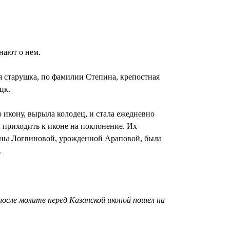
нают о нем.
я старушка, по фамилии Степина, крепостная
цк.
 икону, вырыла колодец, и стала ежедневно
и приходить к иконе на поклонение. Их
евны Логвиновой, урожденной Араповой, была
.
о после молитв перед Казанской иконой пошел на