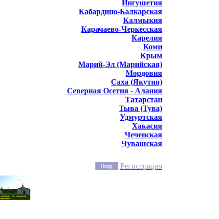
Ингушетия
Кабардино-Балкарская
Калмыкия
Карачаево-Черкесская
Карелия
Коми
Крым
Марий-Эл (Марийская)
Мордовия
Саха (Якутия)
Северная Осетия - Алания
Татарстан
Тыва (Тува)
Удмуртская
Хакасия
Чеченская
Чувашская
Регистрация