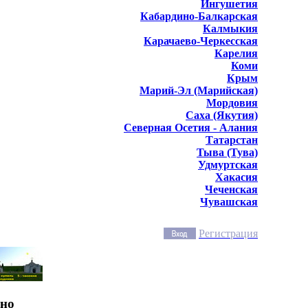
Ингушетия
Кабардино-Балкарская
Калмыкия
Карачаево-Черкесская
Карелия
Коми
Крым
Марий-Эл (Марийская)
Мордовия
Саха (Якутия)
Северная Осетия - Алания
Татарстан
Тыва (Тува)
Удмуртская
Хакасия
Чеченская
Чувашская
Регистрация
ино