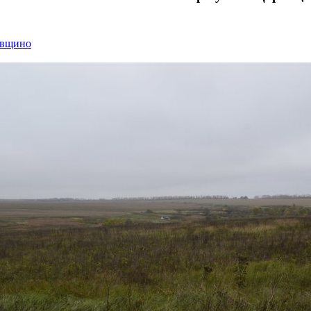
евщино