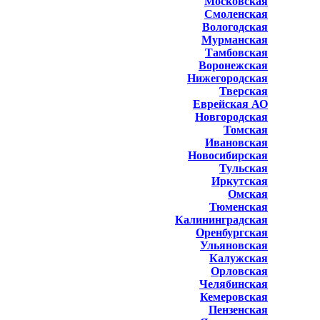
Московская
Смоленская
Вологодская
Мурманская
Тамбовская
Воронежская
Нижегородская
Тверская
Еврейская АО
Новгородская
Томская
Ивановская
Новосибирская
Тульская
Иркутская
Омская
Тюменская
Калининградская
Оренбургская
Ульяновская
Калужская
Орловская
Челябинская
Кемеровская
Пензенская