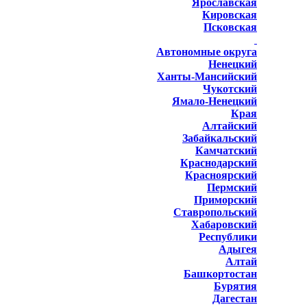
Ярославская
Кировская
Псковская
Автономные округа
Ненецкий
Ханты-Мансийский
Чукотский
Ямало-Ненецкий
Края
Алтайский
Забайкальский
Камчатский
Краснодарский
Красноярский
Пермский
Приморский
Ставропольский
Хабаровский
Республики
Адыгея
Алтай
Башкортостан
Бурятия
Дагестан