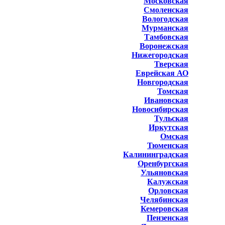
Московская
Смоленская
Вологодская
Мурманская
Тамбовская
Воронежская
Нижегородская
Тверская
Еврейская АО
Новгородская
Томская
Ивановская
Новосибирская
Тульская
Иркутская
Омская
Тюменская
Калининградская
Оренбургская
Ульяновская
Калужская
Орловская
Челябинская
Кемеровская
Пензенская