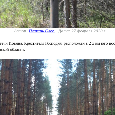
Автор:
Плаксин Олег
Дата: 27 февраля 2020 г.
ечи Иоанна, Крестителя Господня, расположен в 2-х км юго-вост
ской области.