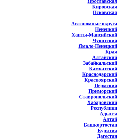
Ярославская
Кировская
Псковская
Автономные округа
Ненецкий
Ханты-Мансийский
Чукотский
Ямало-Ненецкий
Края
Алтайский
Забайкальский
Камчатский
Краснодарский
Красноярский
Пермский
Приморский
Ставропольский
Хабаровский
Республики
Адыгея
Алтай
Башкортостан
Бурятия
Дагестан