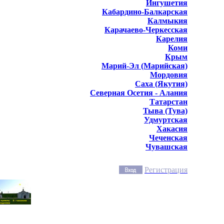
Ингушетия
Кабардино-Балкарская
Калмыкия
Карачаево-Черкесская
Карелия
Коми
Крым
Марий-Эл (Марийская)
Мордовия
Саха (Якутия)
Северная Осетия - Алания
Татарстан
Тыва (Тува)
Удмуртская
Хакасия
Чеченская
Чувашская
Регистрация