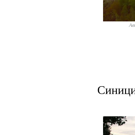
Ав
Синици