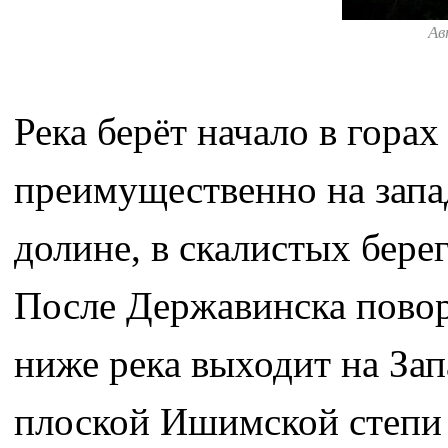
Ав
Река берёт начало в горах
преимущественно на запад
долине, в скалистых бере
После Державинска повор
ниже река выходит на За
плоской Ишимской степи