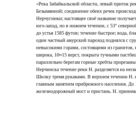
«Река Забайкальской области, левый приток ре
Безымянной; соединение обеих речек происходи
Нерчугинки; настоящее своё название получает
юго-запад, но в нижнем течении, с 53° северно
до устья 1585 футов; течение быстрое; вода, б
один частный амурский пароход поднялся с гру
невысокими горами, состоящими из гранитов, 
широка, 10≈15 верст, покрыта тучными пастбищ
параллельно берегам горные хребты прорезаны
Нерчинска течение реки Н. разделяется на нес
Шилку тремя рукавами. В верхнем течении Н. е
главным занятием прибрежного населения. До 1
железнодорожный мост и пристань. Н. принимае