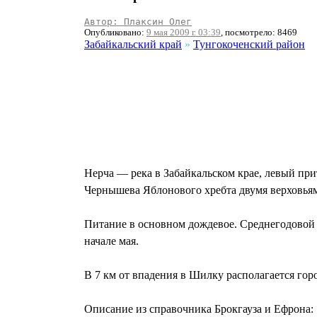
Автор: Плаксин Олег
Опубликовано:
9 мая 2009 г. 03:39
, посмотрело: 8469
Забайкальский край
»
Тунгокоченский район
Нерча — река в Забайкальском крае, левый при
Чернышева Яблонового хребта двумя верховьям
Питание в основном дождевое. Среднегодовой ра
начале мая.
В 7 км от впадения в Шилку располагается гор
Описание из справочника Брокгауза и Ефрона: