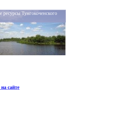
 ресурсы Тунгокоченского
а
на сайте