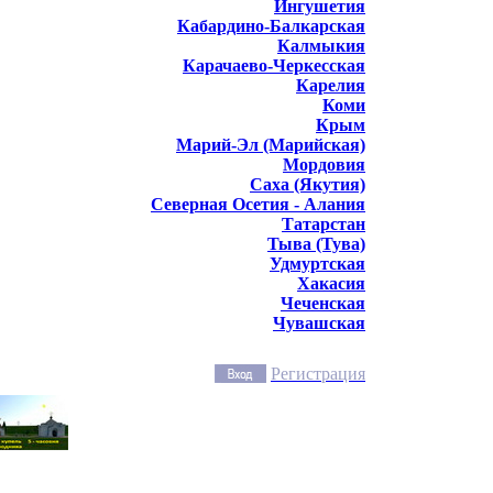
Ингушетия
Кабардино-Балкарская
Калмыкия
Карачаево-Черкесская
Карелия
Коми
Крым
Марий-Эл (Марийская)
Мордовия
Саха (Якутия)
Северная Осетия - Алания
Татарстан
Тыва (Тува)
Удмуртская
Хакасия
Чеченская
Чувашская
Регистрация