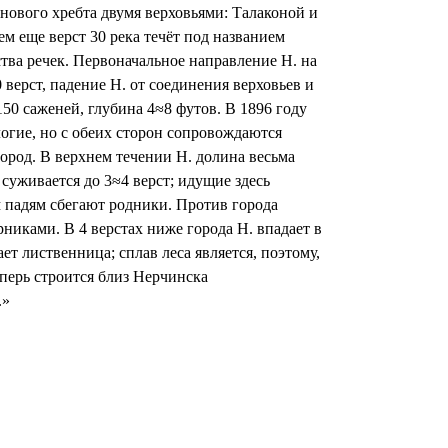
нового хребта двумя верховьями: Талаконой и
м еще верст 30 река течёт под названием
тва речек. Первоначальное направление Н. на
 верст, падение Н. от соединения верховьев и
150 саженей, глубина 4≈8 футов. В 1896 году
логие, но с обеих сторон сопровождаются
ород. В верхнем течении Н. долина весьма
суживается до 3≈4 верст; идущие здесь
 падям сбегают родники. Против города
никами. В 4 верстах ниже города Н. впадает в
т лиственница; сплав леса является, поэтому,
еперь строится близ Нерчинска
.»