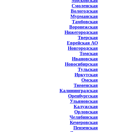
Московская
Смоленская
Вологодская
Мурманская
Тамбовская
Воронежская
Нижегородская
Тверская
Еврейская АО
Новгородская
Томская
Ивановская
Новосибирская
Тульская
Иркутская
Омская
Тюменская
Калининградская
Оренбургская
Ульяновская
Калужская
Орловская
Челябинская
Кемеровская
Пензенская