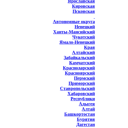
Ярославская
Кировская
Псковская
Автономные округа
Ненецкий
Ханты-Мансийский
Чукотский
Ямало-Ненецкий
Края
Алтайский
Забайкальский
Камчатский
Краснодарский
Красноярский
Пермский
Приморский
Ставропольский
Хабаровский
Республики
Адыгея
Алтай
Башкортостан
Бурятия
Дагестан