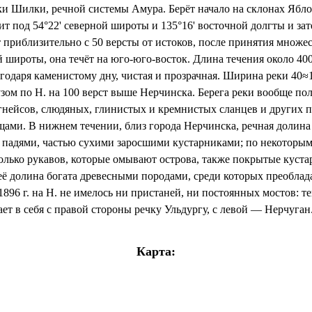
ки Шилки, речной системы Амура. Берёт начало на склонах Ябло
т под 54°22' северной широты и 135°16' восточной долгты и зате
 приблизительно с 50 версты от истоков, после принятия множес
й широты, она течёт на юго-юго-восток. Длина течения около 400
лагодаря каменистому дну, чистая и прозрачная. Ширина реки 40≈
зом по Н. на 100 верст выше Нерчинска. Берега реки вообще по
гнейсов, слюдяных, глинистых и кремнистых сланцев и других п
ами. В нижнем течении, близ города Нерчинска, речная долина 
 падями, частью сухими заросшими кустарниками; по некоторым
колько рукавов, которые омывают острова, также покрытые кустар
ё долина богата древесными породами, среди которых преобладае
896 г. на Н. не имелось ни пристаней, ни постоянных мостов: т
т в себя с правой стороны речку Ульдургу, с левой — Нерчуган
Карта: