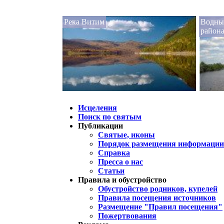
Река Витим
Водные
район
Исцеления
Поиск по святым
Публикации
Святые, иконы
Порядок размещения информации 
Справка
Пресса о нас
Статьи
Правила и обустройство
Обустройство родников, купелей
Правила посещения источников
Размещение "Правил посещения"
Пожертвования