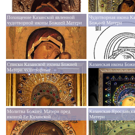
Похищение Казанской явленной
Чудотворная икона К
чудотворной иконы Божией Матери
Божией Матери
Списки Казанской иконы Божией
Казанская икона Бож
Матери чудотворные
Молитва Божией Матери пред
Казанская-Ярославск
иконой Ее Казанской
Матери