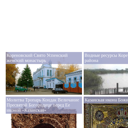
Кореновский Свято Успенский
Водные ресурсы Коре
женский монастырь
района
Молитва Тропарь Кондак Величание
Казанская икона Бож
Пресвятой Богородице перед Ее
иконой «Казанская»