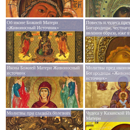
Об иконе Божией Матери
Повесть и чудеса пре
«Живоносный Источник»
Богородицы, честнаго
явления образа, иже 
Икона Божией Матери Живоносный
Молитвы пред иконо
источник
Богородицы «Живон
источник»
Молитвы при глазных болезнях
Чудеса у Казанской 
Матери