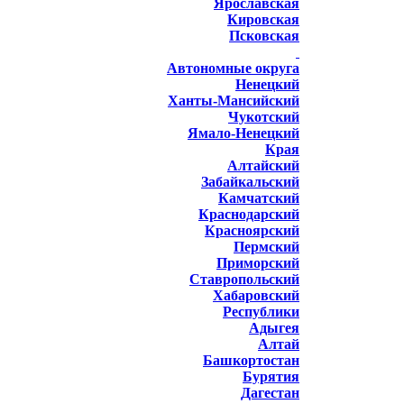
Ярославская
Кировская
Псковская
Автономные округа
Ненецкий
Ханты-Мансийский
Чукотский
Ямало-Ненецкий
Края
Алтайский
Забайкальский
Камчатский
Краснодарский
Красноярский
Пермский
Приморский
Ставропольский
Хабаровский
Республики
Адыгея
Алтай
Башкортостан
Бурятия
Дагестан