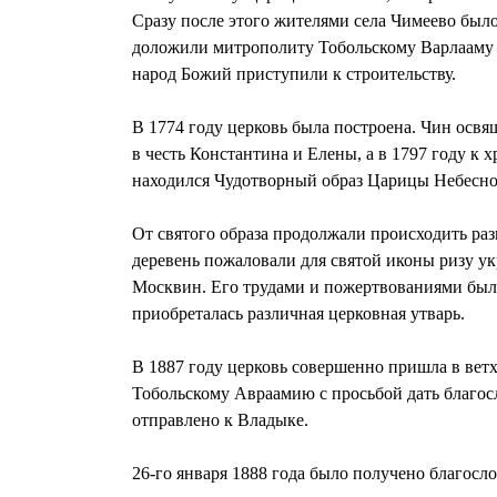
Сразу после этого жителями села Чимеево бы
доложили митрополиту Тобольскому Варлааму 
народ Божий приступили к строительству.
В 1774 году церковь была построена. Чин осв
в честь Константина и Елены, а в 1797 году к
находился Чудотворный образ Царицы Небесно
От святого образа продолжали происходить ра
деревень пожаловали для святой иконы ризу у
Москвин. Его трудами и пожертвованиями было 
приобреталась различная церковная утварь.
В 1887 году церковь совершенно пришла в ветх
Тобольскому Авраамию с просьбой дать благос
отправлено к Владыке.
26-го января 1888 года было получено благосл