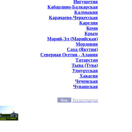
Ингушетия
Кабардино-Балкарская
Калмыкия
Карачаево-Черкесская
Карелия
Коми
Крым
Марий-Эл (Марийская)
Мордовия
Саха (Якутия)
Северная Осетия - Алания
Татарстан
Тыва (Тува)
Удмуртская
Хакасия
Чеченская
Чувашская
Регистрация