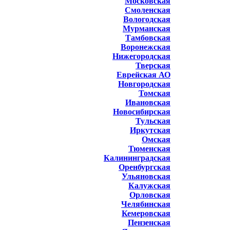
Московская
Смоленская
Вологодская
Мурманская
Тамбовская
Воронежская
Нижегородская
Тверская
Еврейская АО
Новгородская
Томская
Ивановская
Новосибирская
Тульская
Иркутская
Омская
Тюменская
Калининградская
Оренбургская
Ульяновская
Калужская
Орловская
Челябинская
Кемеровская
Пензенская