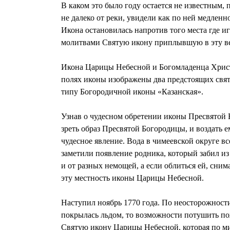
В каком это было году остается не известным,
не далеко от реки, увидели как по ней медлен
Икона остановилась напротив того места где иг
молитвами Святую икону приплывшую в эту весь
Икона Царицы Небесной и Богомладенца Христа
полях иконы изображены два предстоящих свя
типу Богородичной иконы «Казанская».
Узнав о чудесном обретении иконы Пресвятой 
зреть образ Пресвятой Богородицы, и воздать
чудесное явление. Вода в чимеевской округе вс
заметили появление родника, который забил из
и от разных немощей, а если облиться ей, сним
эту местность иконы Царицы Небесной.
Наступил ноябрь 1770 года. По неосторожности
покрылась льдом, то возможности потушить пож
Святую икону Царицы Небесной, которая по ми