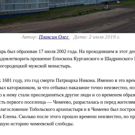
Автор:
Плаксин Олег
Дата: 2 июля 2019 г.
ь был образован 17 июля 2002 года. На проходившем в этот де
удовлетворить прошение Епископа Курганского и Шадринского М
-Богородицкий мужской монастырь.
 1681 году, это год смерти Патриарха Никона. Именно в это вре
л каторжником, за что отбывал наказание точно неизвестно, но 
го к нему стали присоединяться другие люди и со временем обра
есть первого поселенца — Чимеево, разрасталась и перед жителя
благословение Тобольского архипастыря и в Чимеево был постро
Елены. Сколько после этого прошло времени неизвестно, но п
йшую историю чимеевской слободы.