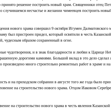
ло принято решение построить новый храм. Священники отец Пе
о случившемся несчастье и желании чимеевцев построить новый
ящения нового храма совершил 9 октября Игумен Далматовского 
 храму был пристроен придел, который освятили в честь Казанск
й, чудесным образом сохраненный в огне.
зные чудотворения, и в знак благодарности и любви к Царице Н
крашенную дорогими камнями. Большой вклад в это дело сделал
произведено много строительно ремонтных работ в храме и на е
ость и на приходском собрании в августе того же года было при
ловение на строительство нового храма. Отцом Иаковом Сереб
овение на строительство нового храма в честь явления Казанск