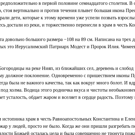
 предположительно в первой половине семнадцатого столетия. В
но, стоя вертикально и против течения плывет большая икона Пр
рали дети, которые к этому времени уже успели позвать взрослы
 достали из реки, и торжественно перенесли в храм в честь К
 довольно большого размера −108 на 89 см. Написана на трех 
тых это Иерусалимский Патриарх Модест и Пророк Илия. Чимеев
Богородицы на реке Нияп, из ближайших сел, деревень и слобод
 ему должное поклонение. Одновременно с пришествием иконы П
егда была не важного качества, так как вокруг много болот. И вд
 под холма. Водица этого родничка вкуса и чистоты необыкновен
ает усталость, обдает жаром и вселяет в сердце радость. Поэтом
 истопника храм в честь Равноапостольных Константина и Елены
ар у людей, просто не было. Когда же они пришли разгребать п
лости Божьей осталась цела и была совершенно не тронута пож