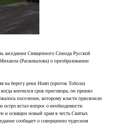
нь заседании Священного Синода Русской
ихаила (Расковалова) о преобразовании
мя на берегу реки Нияп (приток Тобола)
когда кончился срок приговора, он принял
зовалось поселение, которому власти присвоили
ми остро встал вопрос о необходимости
ен и освящен новый храм в честь Святых
редание сообщает о совершенно чудесном