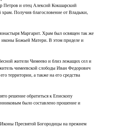
тр Петров и отец Алексий Кокшарский
 храм. Получив благословение от Владыки,
монастыря Маргарит. Храм был освящен так же
ой иконы Божьей Матери. В этом приделе и
ебесной жители Чимеево и близ лежащих сел и
 житель чимеевской слободы Иван Федорович
го территории, а также на его средства
нято решение обратиться к Епископу
ренниковым было составлено прошение и
ой Иконы Пресвятой Богородицы на прежнем