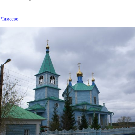
5
 Чимеево