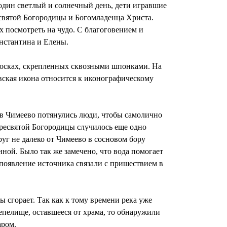
 один светлый и солнечный день, дети игравшие
есвятой Богородицы и Богомладенца Христа.
х посмотреть на чудо. С благоговением и
онстантина и Елены.
досках, скрепленных сквозными шпонками. На
ская икона относится к иконографическому
 в Чимеево потянулись люди, чтобы самолично
ресвятой Богородицы случилось еще одно
руг не далеко от Чимеево в сосновом бору
ной. Было так же замечено, что вода помогает
у появление источника связали с пришествием в
 сгорает. Так как к тому времени река уже
епелище, оставшееся от храма, то обнаружили
аром.