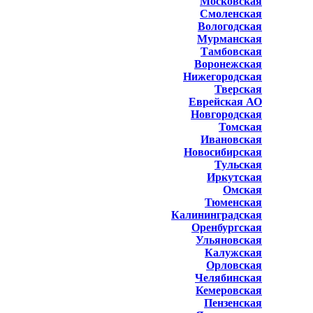
Московская
Смоленская
Вологодская
Мурманская
Тамбовская
Воронежская
Нижегородская
Тверская
Еврейская АО
Новгородская
Томская
Ивановская
Новосибирская
Тульская
Иркутская
Омская
Тюменская
Калининградская
Оренбургская
Ульяновская
Калужская
Орловская
Челябинская
Кемеровская
Пензенская