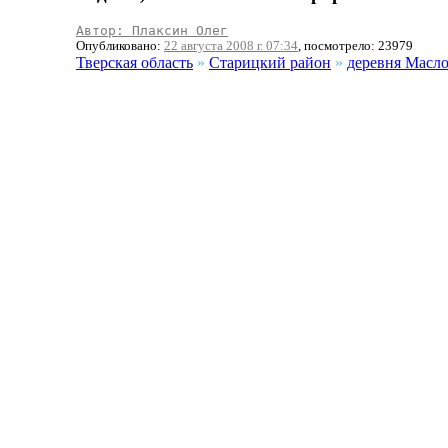
Автор: Плаксин Олег
Опубликовано:
22 августа 2008 г. 07:34
, посмотрело: 23979
Тверская область
»
Старицкий район
»
деревня Масл