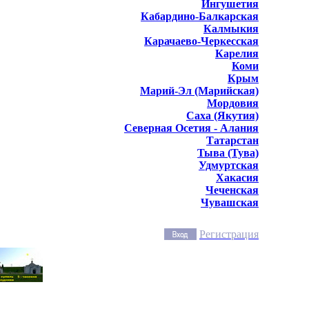
Ингушетия
Кабардино-Балкарская
Калмыкия
Карачаево-Черкесская
Карелия
Коми
Крым
Марий-Эл (Марийская)
Мордовия
Саха (Якутия)
Северная Осетия - Алания
Татарстан
Тыва (Тува)
Удмуртская
Хакасия
Чеченская
Чувашская
Регистрация