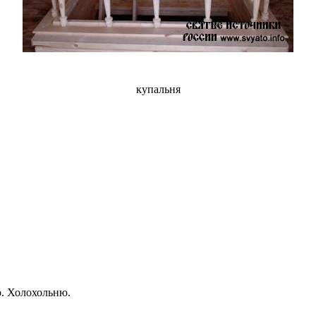
купальня
р. Холохольню.