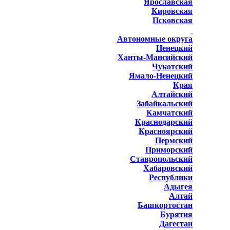
Ярославская
Кировская
Псковская
Автономные округа
Ненецкий
Ханты-Мансийский
Чукотский
Ямало-Ненецкий
Края
Алтайский
Забайкальский
Камчатский
Краснодарский
Красноярский
Пермский
Приморский
Ставропольский
Хабаровский
Республики
Адыгея
Алтай
Башкортостан
Бурятия
Дагестан