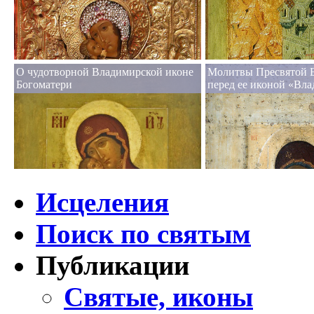
О чудотворной Владимирской иконе
Молитвы Пресвятой 
Богоматери
перед ее иконой «Вл
Исцеления
Поиск по святым
Публикации
Святые, иконы