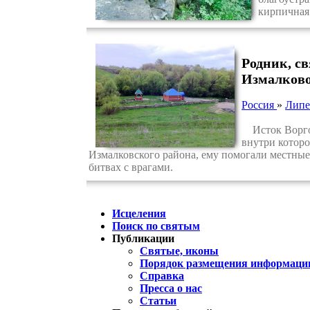
кирпичная
Родник, с
Измалков
Россия
»
Липе
Исток Воргола
внутри которо
Измалковского района, ему помогали местные 
битвах с врагами.
Исцеления
Поиск по святым
Публикации
Святые, иконы
Порядок размещения информации
Справка
Пресса о нас
Статьи