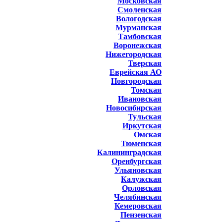
Московская
Смоленская
Вологодская
Мурманская
Тамбовская
Воронежская
Нижегородская
Тверская
Еврейская АО
Новгородская
Томская
Ивановская
Новосибирская
Тульская
Иркутская
Омская
Тюменская
Калининградская
Оренбургская
Ульяновская
Калужская
Орловская
Челябинская
Кемеровская
Пензенская