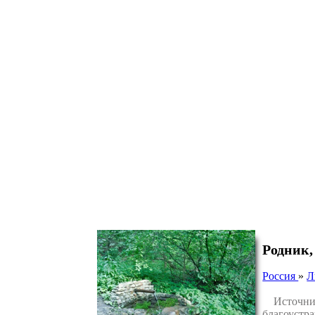
Родник,
Россия
»
Л
Источник р
благоустра