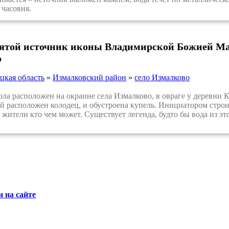
 часовня.
вятой источник иконы Владимирской Божией Мат
о
цкая область
»
Измалковский район
»
село Измалково
 расположен на окраине села Измалково, в овраге у деревни Ка
й расположен колодец, и обустроена купель. Инициатором строи
жители кто чем может. Существует легенда, будто бы вода из эт
 на сайте