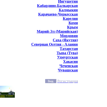
Ингушетия
Кабардино-Балкарская
Калмыкия
Карачаево-Черкесская
Карелия
Коми
Крым
Марий-Эл (Марийская)
Мордовия
Саха (Якутия)
Северная Осетия - Алания
Татарстан
Тыва (Тува)
Удмуртская
Хакасия
Чеченская
Чувашская
Регистрация