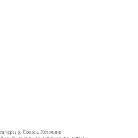
та через р. Ясенок. Источник
ой трубе, рядом с источником построена