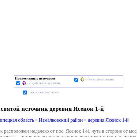
Православные источники
- без куп(ели)альни
- с купелью в купальне
Cнять / выделить все
 святой источник деревня Ясенок 1-й
ипецкая область
»
Измалковский район
»
деревня Ясенок 1-й
асположен недалеко от пос. Ясенок 1-й, чуть в стороне от мос
ивается – источник выложен камнем, вода течёт по металлическ