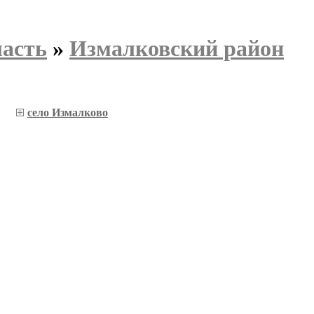
ласть
»
Измалковский район
село Измалково