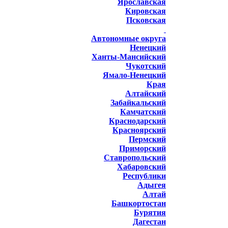
Ярославская
Кировская
Псковская
Автономные округа
Ненецкий
Ханты-Мансийский
Чукотский
Ямало-Ненецкий
Края
Алтайский
Забайкальский
Камчатский
Краснодарский
Красноярский
Пермский
Приморский
Ставропольский
Хабаровский
Республики
Адыгея
Алтай
Башкортостан
Бурятия
Дагестан