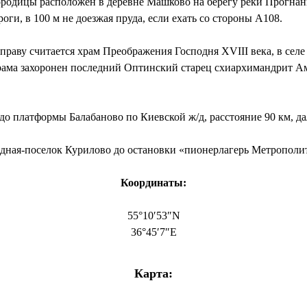
ородицы расположен в деревне Машково на берегу реки Прогнан
оги, в 100 м не доезжая пруда, если ехать со стороны А108.
раву считается храм Преображения Господня XVIII века, в селе 
храма захоронен последний Оптинский старец схиархимандрит А
до платформы Балабаново по Киевской ж/д, расстояние 90 км, да
адная-поселок Курилово до остановки «пионерлагерь Метрополит
Координаты:
55°10′53″N
36°45′7″E
Карта: