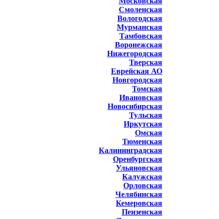
Московская
Смоленская
Вологодская
Мурманская
Тамбовская
Воронежская
Нижегородская
Тверская
Еврейская АО
Новгородская
Томская
Ивановская
Новосибирская
Тульская
Иркутская
Омская
Тюменская
Калининградская
Оренбургская
Ульяновская
Калужская
Орловская
Челябинская
Кемеровская
Пензенская