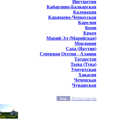
Ингушетия
Кабардино-Балкарская
Калмыкия
Карачаево-Черкесская
Карелия
Коми
Крым
Марий-Эл (Марийская)
Мордовия
Саха (Якутия)
Северная Осетия - Алания
Татарстан
Тыва (Тува)
Удмуртская
Хакасия
Чеченская
Чувашская
Регистрация