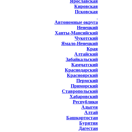
Ярославская
Кировская
Псковская
Автономные округа
Ненецкий
Ханты-Мансийский
Чукотский
Ямало-Ненецкий
Края
Алтайский
Забайкальский
Камчатский
Краснодарский
Красноярский
Пермский
Приморский
Ставропольский
Хабаровский
Республики
Адыгея
Алтай
Башкортостан
Бурятия
Дагестан