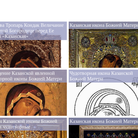
ва Тропарь Кондак Величание
Казанская икона Божией Матер
той Богородице перед Ее
 «Казанская»
ение Казанской явленной
Чудотворная икона Казанской
ворной иконы Божией Матери
Божией Матери
и Казанской иконы Божией
Казанская икона Божией Матер
и чудотворные