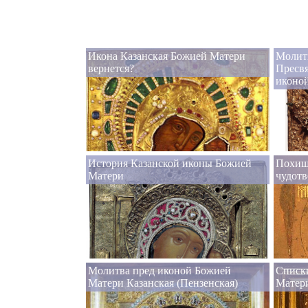
Икона Казанская Божией Матери
Молит
вернется?
Пресвя
иконой
История Казанской иконы Божией
Похищ
Матери
чудот
Молитва пред иконой Божией
Списк
Матери Казанская (Пензенская)
Матер