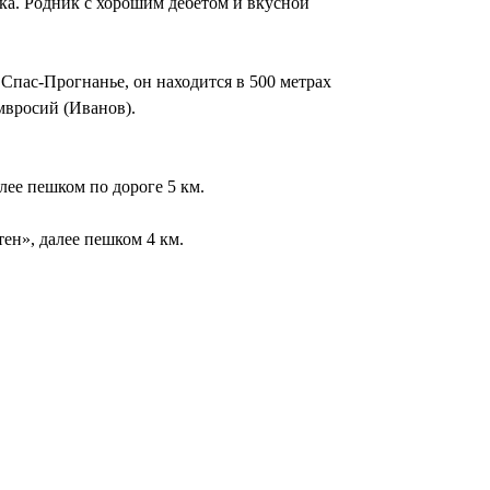
ка. Родник с хорошим дебетом и вкусной
Спас-Прогнанье, он находится в 500 метрах
мвросий (Иванов).
лее пешком по дороге 5 км.
ен», далее пешком 4 км.