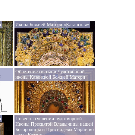
и
Икона Божией Матери «Казанская»
Обретение святыни Чудотворной
иконы Казанской Божией Матери
и
Повесть о явлении чудотворной
Иконы Пресвятой Владычицы нашей
Богородицы и Приснодевы Марии во
граде Казани