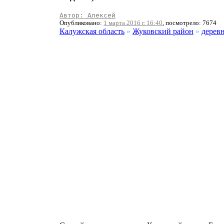
Автор: Алексей
Опубликовано:
1 марта 2016 г. 16:40
, посмотрело: 7674
Калужская область
»
Жуковский район
»
дерев