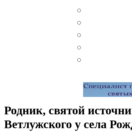
Родник, святой источн
Ветлужского у села Рож