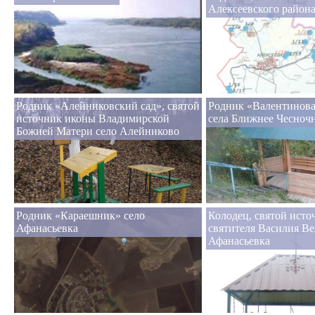
Алексеевского район
Родник «Алейниковский сад», святой
Родник «Валентинова
источник иконы Владимирской
села Ближнее Чесноч
Божией Матери село Алейниково
Родник «Караешник» село
Колодец, святой исто
Афанасьевка
святителя Василия Ве
Афанасьевка