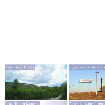
Река Тихая Сосна
Родник села Тютюни
Река Чёрная Калитва
Родники, ключи свят