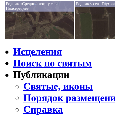
Родник «Средний лог» у села
Родник у села Глухов
Подсереднее
Исцеления
Поиск по святым
Публикации
Святые, иконы
Порядок размещени
Справка