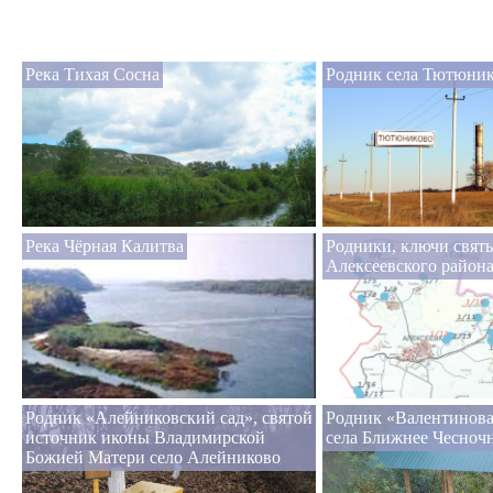
Река Тихая Сосна
Родник села Тютюни
Река Чёрная Калитва
Родники, ключи свят
Алексеевского район
Родник «Алейниковский сад», святой
Родник «Валентинова
источник иконы Владимирской
села Ближнее Чесноч
Божией Матери село Алейниково