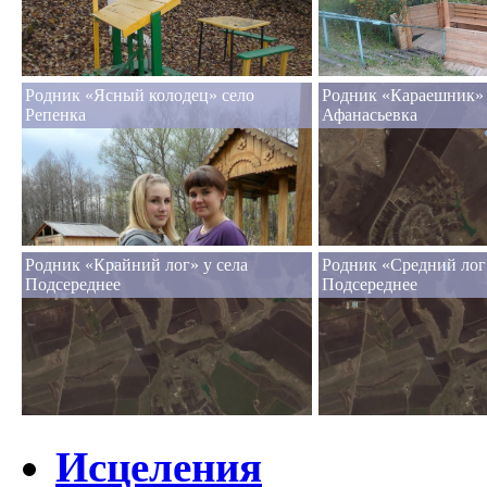
Родник «Ясный колодец» село
Родник «Караешник» 
Репенка
Афанасьевка
Родник «Крайний лог» у села
Родник «Средний лог»
Подсереднее
Подсереднее
Исцеления