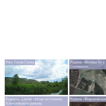
Река Тихая Сосна
Родник «Ясенки-1» у 
Соломахин
Родники, ключи святые источники
Родник «Воронежски
Алексеевского района