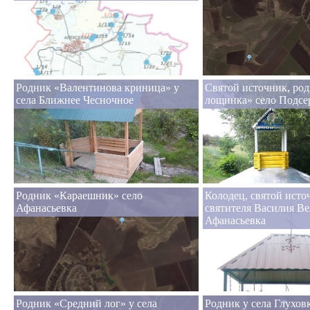
Родник «Валентинова криница» у
Святой источник, ро
села Ближнее Чесночное
лощинка» село Подсе
Родник «Караешник» село
Колодец, святой исто
Афанасьевка
святителя Василия Ве
Афанасьевка
Родник «Средний лог» у села
Родник у села Глухов