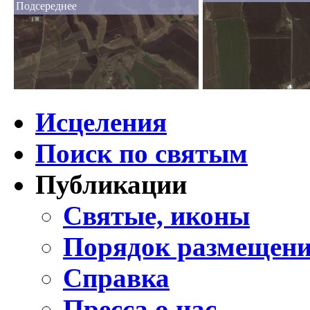
Подсереднее
Исцеления
Поиск по святым
Публикации
Святые, иконы
Порядок размещени
Справка
Пресса о нас