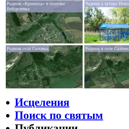
Родник «Криница» в поселке
Родник у хутора Нов
Вейделевка
Родник села Саловка
Родник в селе Саловк
Исцеления
Поиск по святым
Публикации