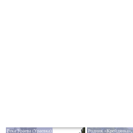
Река Ураева (Ураевка)
Родник «Крейдянка»,