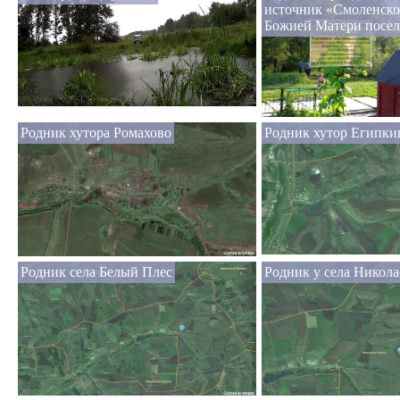
источник «Смоленск
Божией Матери посел
Родник хутора Ромахово
Родник хутор Египки
Родник села Белый Плес
Родник у села Никола