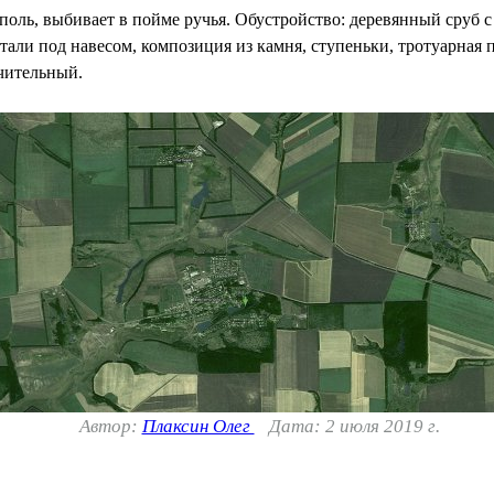
оль, выбивает в пойме ручья. Обустройство: деревянный сруб с
стали под навесом, композиция из камня, ступеньки, тротуарная
ачительный.
Автор:
Плаксин Олег
Дата: 2 июля 2019 г.