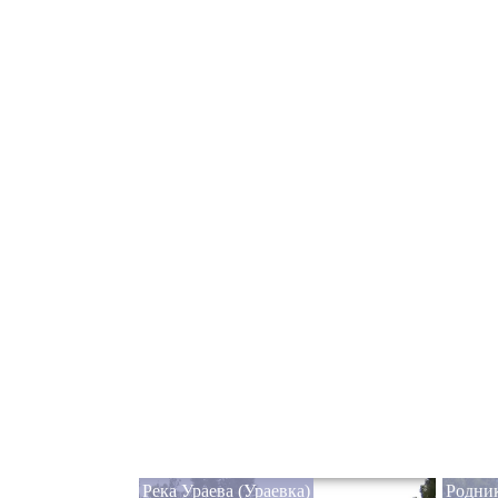
Река Ураева (Ураевка)
Родник