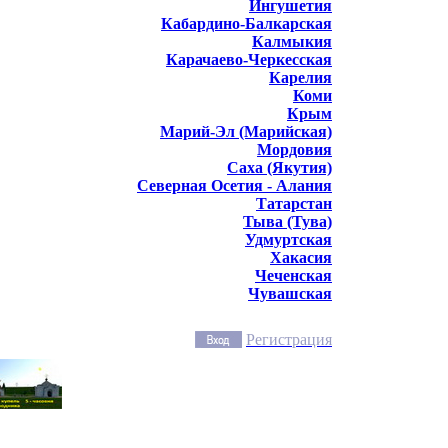
Ингушетия
Кабардино-Балкарская
Калмыкия
Карачаево-Черкесская
Карелия
Коми
Крым
Марий-Эл (Марийская)
Мордовия
Саха (Якутия)
Северная Осетия - Алания
Татарстан
Тыва (Тува)
Удмуртская
Хакасия
Чеченская
Чувашская
Регистрация