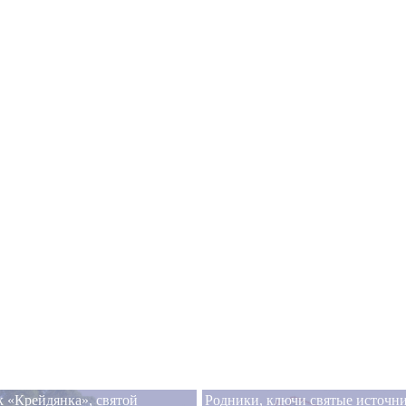
 «Крейдянка», святой
Родники, ключи святые источн