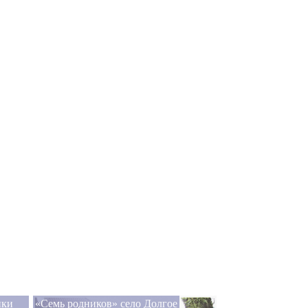
ики
«Семь родников» село Долгое