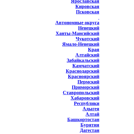
Ярославская
Кировская
Псковская
Автономные округа
Ненецкий
Ханты-Мансийский
Чукотский
Ямало-Ненецкий
Края
Алтайский
Забайкальский
Камчатский
Краснодарский
Красноярский
Пермский
Приморский
Ставропольский
Хабаровский
Республики
Адыгея
Алтай
Башкортостан
Бурятия
Дагестан