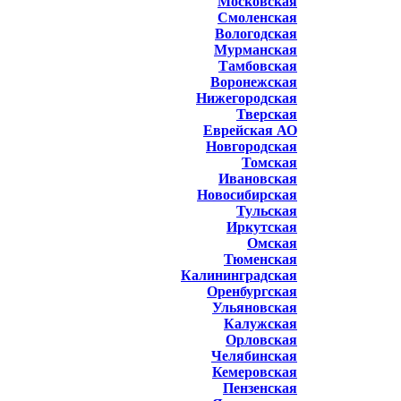
Московская
Смоленская
Вологодская
Мурманская
Тамбовская
Воронежская
Нижегородская
Тверская
Еврейская АО
Новгородская
Томская
Ивановская
Новосибирская
Тульская
Иркутская
Омская
Тюменская
Калининградская
Оренбургская
Ульяновская
Калужская
Орловская
Челябинская
Кемеровская
Пензенская