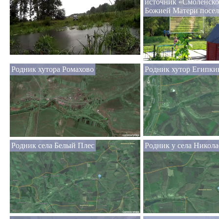
источник «Смоленск
Божией Матери посел
Родник хутора Ромахово
Родник хутор Египки
Родник села Белый Плес
Родник у села Никола