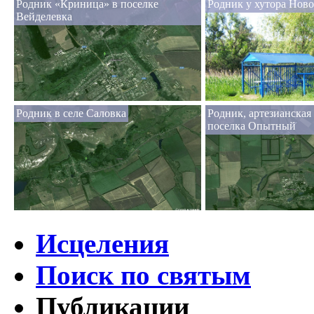
Родник «Криница» в поселке
Родник у хутора Нов
Вейделевка
Родник в селе Саловка
Родник, артезианская
поселка Опытный
Исцеления
Поиск по святым
Публикации