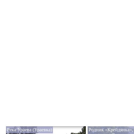
Река Ураева (Ураевка)
Родник «Крейдянка»,