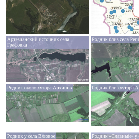
Артезианский источник села
Родник близ села Реп
Графовка
Родник около хутора Архипов
Родник близ хутора 
Родник у села Вязовое
Родник «Славный» у 