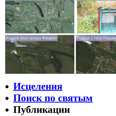
Родник близ хутора Фищево
Родник у села Отрадо
Исцеления
Поиск по святым
Публикации