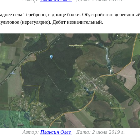
нее села Теребрено, в днище балки. Обустройство: деревянный ср
ультовое (нерегулярно). Дебит незначительный.
Автор:
Плаксин Олег
Дата: 2 июля 2019 г.