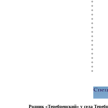
Родник «Теребренский» у села Тереб