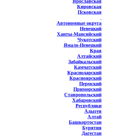
Ярославская
Кировская
Псковская
Автономные округа
Ненецкий
Ханты-Мансийский
Чукотский
Ямало-Ненецкий
Края
Алтайский
Забайкальский
Камчатский
Краснодарский
Красноярский
Пермский
Приморский
Ставропольский
Хабаровский
Республики
Адыгея
Алтай
Башкортостан
Бурятия
Дагестан