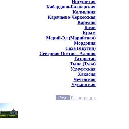
Ингушетия
Кабардино-Балкарская
Калмыкия
Карачаево-Черкесская
Карелия
Коми
Крым
Марий-Эл (Марийская)
Мордовия
Саха (Якутия)
Северная Осетия - Алания
Татарстан
Тыва (Тува)
Удмуртская
Хакасия
Чеченская
Чувашская
Регистрация