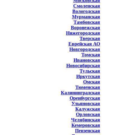
Московская
Смоленская
Вологодская
Мурманская
Тамбовская
Воронежская
Нижегородская
Тверская
Еврейская АО
Новгородская
Томская
Ивановская
Новосибирская
Тульская
Иркутская
Омская
Тюменская
Калининградская
Оренбургская
Ульяновская
Калужская
Орловская
Челябинская
Кемеровская
Пензенская