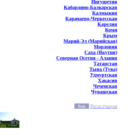
Ингушетия
Кабардино-Балкарская
Калмыкия
Карачаево-Черкесская
Карелия
Коми
Крым
Марий-Эл (Марийская)
Мордовия
Саха (Якутия)
Северная Осетия - Алания
Татарстан
Тыва (Тува)
Удмуртская
Хакасия
Чеченская
Чувашская
Регистрация