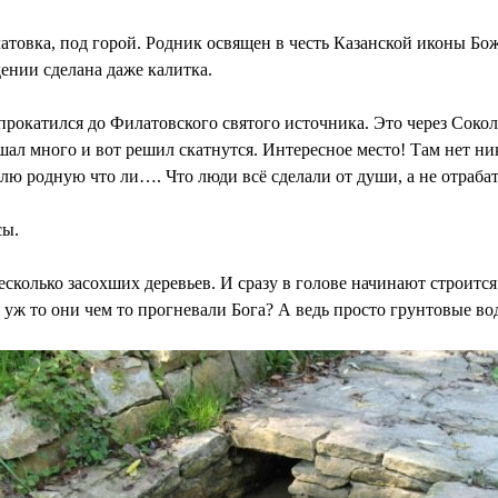
атовка, под горой. Родник освящен в честь Казанской иконы Бо
ении сделана даже калитка.
прокатился до Филатовского святого источника. Это через Сокол
ышал много и вот решил скатнутся. Интересное место! Там нет н
емлю родную что ли…. Что люди всё сделали от души, а не отраб
сы.
колько засохших деревьев. И сразу в голове начинают строится
 уж то они чем то прогневали Бога? А ведь просто грунтовые в