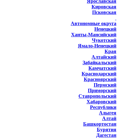
Ярославская
Кировская
Псковская
Автономные округа
Ненецкий
Ханты-Мансийский
Чукотский
Ямало-Ненецкий
Края
Алтайский
Забайкальский
Камчатский
Краснодарский
Красноярский
Пермский
Приморский
Ставропольский
Хабаровский
Республики
Адыгея
Алтай
Башкортостан
Бурятия
Дагестан