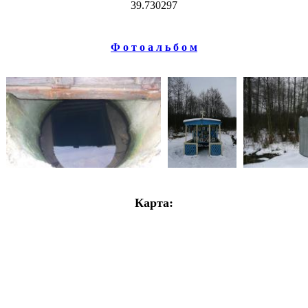
39.730297
Ф о т о а л ь б о м
Карта: