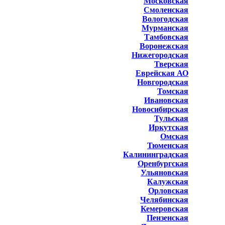
Московская
Смоленская
Вологодская
Мурманская
Тамбовская
Воронежская
Нижегородская
Тверская
Еврейская АО
Новгородская
Томская
Ивановская
Новосибирская
Тульская
Иркутская
Омская
Тюменская
Калининградская
Оренбургская
Ульяновская
Калужская
Орловская
Челябинская
Кемеровская
Пензенская