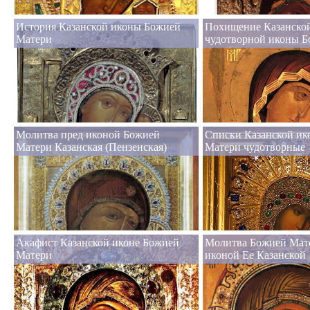
История Казанской иконы Божией
Похищение Казанско
Матери
чудотворной иконы 
Молитва пред иконой Божией
Списки Казанской и
Матери Казанская (Пензенская)
Матери чудотворные
Акафист Казанской иконе Божией
Молитва Божией Мат
Матери
иконой Ее Казанской