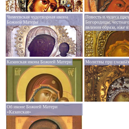
Чимеевская чудотворная икона
Повесть и чудеса пре
Божией Матери
Богородицы, честнаго
явления образа, иже 
Казанская икона Божией Матери
Молитвы при глазных
Об иконе Божией Матери
«Казанская»