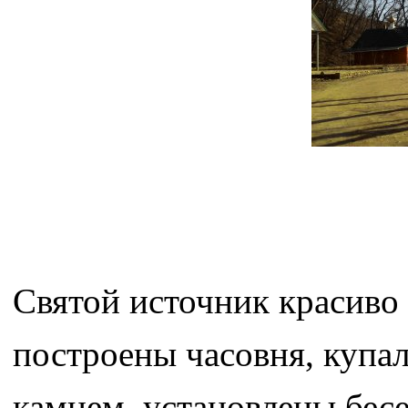
Святой источник красиво 
построены часовня, купа
камнем, установлены бесе