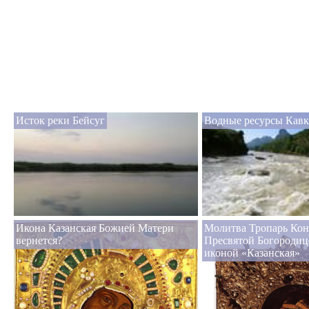
Исток реки Бейсуг
Водные ресурсы Кавк
Икона Казанская Божией Матери
Молитва Тропарь Кон
вернется?
Пресвятой Богородиц
иконой «Казанская»