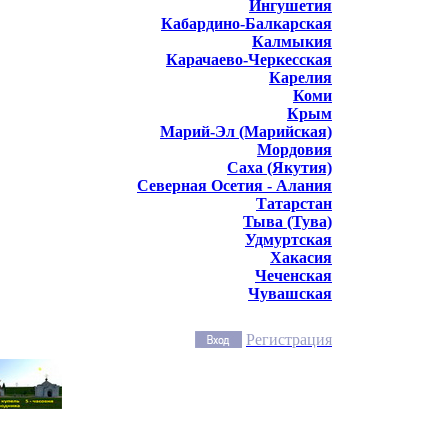
Ингушетия
Кабардино-Балкарская
Калмыкия
Карачаево-Черкесская
Карелия
Коми
Крым
Марий-Эл (Марийская)
Мордовия
Саха (Якутия)
Северная Осетия - Алания
Татарстан
Тыва (Тува)
Удмуртская
Хакасия
Чеченская
Чувашская
Регистрация