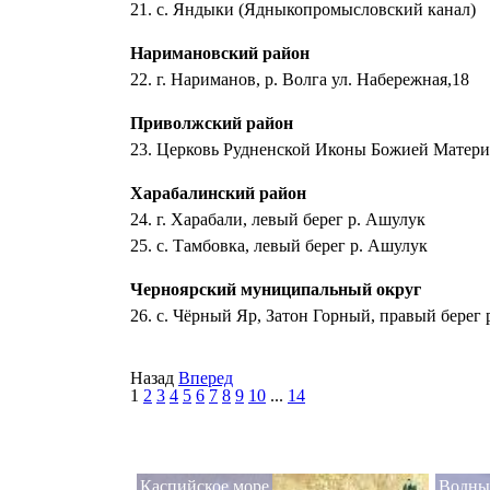
21. с. Яндыки (Ядныкопромысловский канал)
Наримановский район
22. г. Нариманов, р. Волга ул. Набережная,18
Приволжский район
23. Церковь Рудненской Иконы Божией Матери,
Харабалинский район
24. г. Харабали, левый берег р. Ашулук
25. с. Тамбовка, левый берег р. Ашулук
Черноярский муниципальный округ
26. с. Чёрный Яр, Затон Горный, правый берег 
Назад
Вперед
1
2
3
4
5
6
7
8
9
10
...
14
Каспийское море
Водны