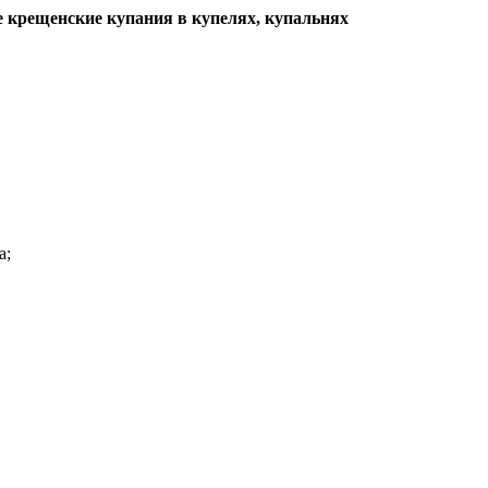
е крещенские купания в купелях, купальнях
а;