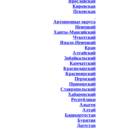
Ярославская
Кировская
Псковская
Автономные округа
Ненецкий
Ханты-Мансийский
Чукотский
Ямало-Ненецкий
Края
Алтайский
Забайкальский
Камчатский
Краснодарский
Красноярский
Пермский
Приморский
Ставропольский
Хабаровский
Республики
Адыгея
Алтай
Башкортостан
Бурятия
Дагестан