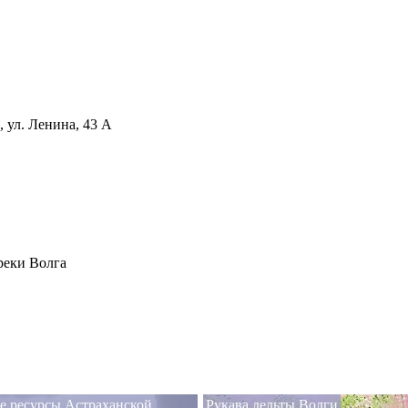
 ул. Ленина, 43 А
реки Волга
е ресурсы Астраханской
Рукава дельты Волги