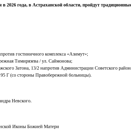
я в 2026 года, в Астраханской области, пройдут традиционны
апротив гостиничного комплекса «Азимут»;
режная Тимирязева / ул. Саймонова;
жского Затона, 13/2 напротив Администрации Советского район
 95 Г (со стороны Правобережной больницы).
сандра Невского.
занской Иконы Божией Матери