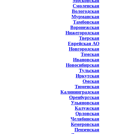
Московская
Смоленская
Вологодская
Мурманская
Тамбовская
Воронежская
Нижегородская
Тверская
Еврейская АО
Новгородская
Томская
Ивановская
Новосибирская
Тульская
Иркутская
Омская
Тюменская
Калининградская
Оренбургская
Ульяновская
Калужская
Орловская
Челябинская
Кемеровская
Пензенская