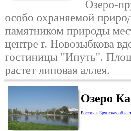
Озеро-пруд
особо охраняемой приро
памятником природы мест
центре г. Новозыбкова вд
гостиницы "Ипуть". Площа
растет липовая аллея.
Озеро К
Россия
»
Брянская облас