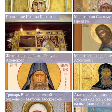
Почитание Иоанна Крестителя
Молитвы ко Святому
Предтечи
Житие преподобного Силуана
Молитва преподобно
Афонского
Афонскому
Тропарь Величание святой
Акафист Леушинской
блаженной Матроне Московской
Матери «Аз есмь с ва
на вы» (для келейног