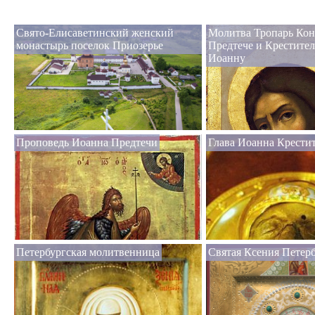
Свято-Елисаветинский женский
Молитва Тропарь Кон
монастырь поселок Приозерье
Предтече и Крестите
Иоанну
Проповедь Иоанна Предтечи
Глава Иоанна Крести
Петербургская молитвенница
Святая Ксения Петерб