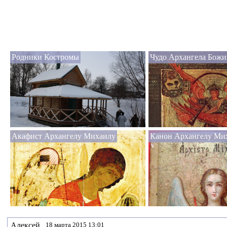
Родники Костромы
Чудо Архангела Божи
Акафист Архангелу Михаилу
Канон Архангелу Ми
Алексей
18 марта 2015 13:01