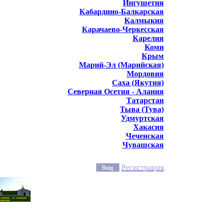
Ингушетия
Кабардино-Балкарская
Калмыкия
Карачаево-Черкесская
Карелия
Коми
Крым
Марий-Эл (Марийская)
Мордовия
Саха (Якутия)
Северная Осетия - Алания
Татарстан
Тыва (Тува)
Удмуртская
Хакасия
Чеченская
Чувашская
Регистрация