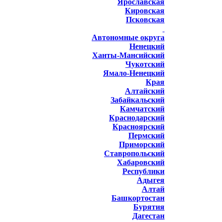
Ярославская
Кировская
Псковская
Автономные округа
Ненецкий
Ханты-Мансийский
Чукотский
Ямало-Ненецкий
Края
Алтайский
Забайкальский
Камчатский
Краснодарский
Красноярский
Пермский
Приморский
Ставропольский
Хабаровский
Республики
Адыгея
Алтай
Башкортостан
Бурятия
Дагестан