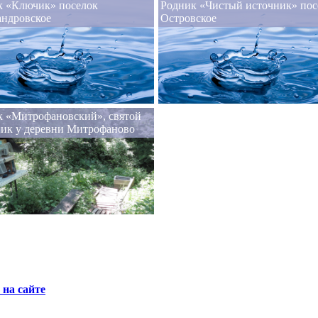
к «Ключик» поселок
Родник «Чистый источник» пос
андровское
Островское
к «Митрофановский», святой
ник у деревни Митрофаново
на сайте