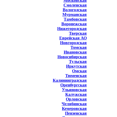
Московская
Смоленская
Вологодская
Мурманская
Тамбовская
Воронежская
Нижегородская
Тверская
Еврейская АО
Новгородская
Томская
Ивановская
Новосибирская
Тульская
Иркутская
Омская
Тюменская
Калининградская
Оренбургская
Ульяновская
Калужская
Орловская
Челябинская
Кемеровская
Пензенская