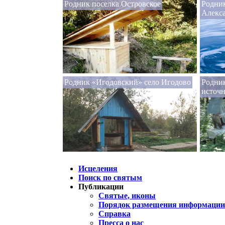
Родник поселка Островское
Родни
Алекс
Родник «Игодовский» село Игодово
Родни
источ
Исцеления
Поиск по святым
Публикации
Святые, иконы
Порядок размещения информации 
Справка
Пресса о нас