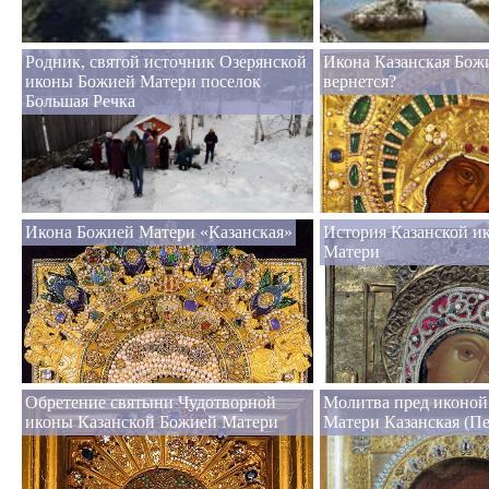
Родник, святой источник Озерянской
Икона Казанская Бож
иконы Божией Матери поселок
вернется?
Большая Речка
Икона Божией Матери «Казанская»
История Казанской и
Матери
Обретение святыни Чудотворной
Молитва пред иконой
иконы Казанской Божией Матери
Матери Казанская (Пе