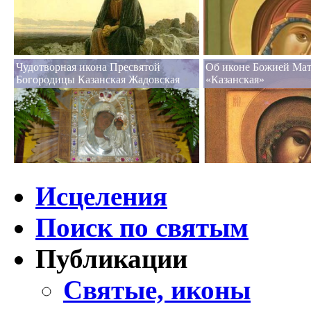
Чудотворная икона Пресвятой
Об иконе Божией Ма
Богородицы Казанская Жадовская
«Казанская»
Исцеления
Поиск по святым
Публикации
Святые, иконы