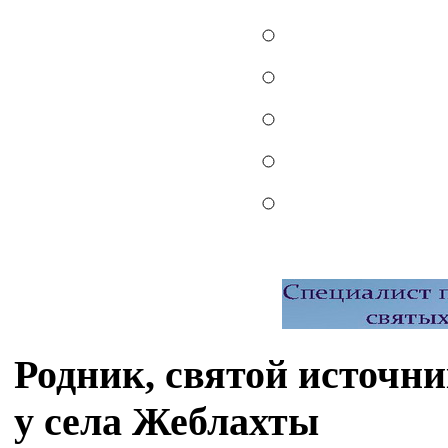
Родник, святой источн
у села Жеблахты