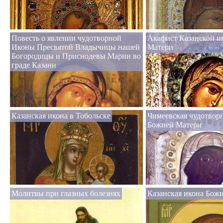
Повесть о явлении чудотворной
Акафист Казанской и
Иконы Пресвятой Владычицы нашей
Матери
Богородицы и Приснодевы Марии во
граде Казани
Казанская икона в Тобольске
Чимеевская чудотвор
Божией Матери
Молитвы при глазных болезнях
Казанская икона Бож