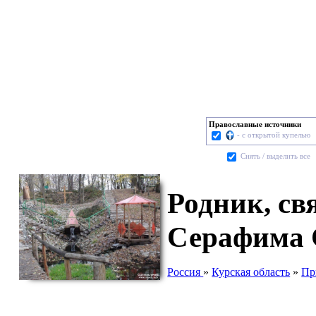
Православные источники
- с открытой купелью
Cнять / выделить все
Родник, св
Серафима 
Россия
»
Курская область
»
Пр