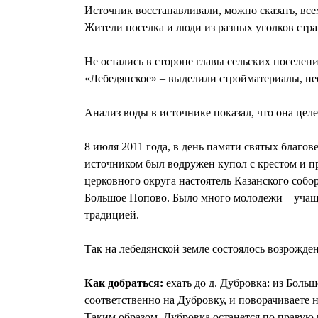
Источник восстанавливали, можно сказать, вс
Жители поселка и люди из разных уголков стра
Не остались в стороне главы сельских поселе
«Лебедянское» – выделили стройматериалы, не
Анализ воды в источнике показал, что она цел
8 июля 2011 года, в день памяти святых благо
источником был водружен купол с крестом и п
церковного округа настоятель Казанского соб
Большое Попово. Было много молодежи – учащих
традицией.
Так на лебедянской земле состоялось возрожде
Как добраться:
ехать до д. Дубровка: из Боль
соответственно на Дубровку, и поворачиваете 
Таким образом, Дубровка останется по правую р