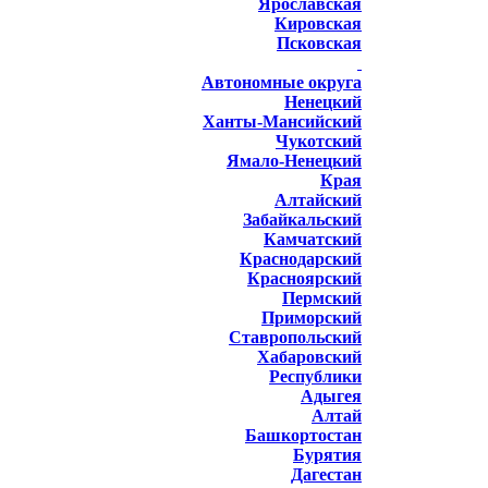
Ярославская
Кировская
Псковская
Автономные округа
Ненецкий
Ханты-Мансийский
Чукотский
Ямало-Ненецкий
Края
Алтайский
Забайкальский
Камчатский
Краснодарский
Красноярский
Пермский
Приморский
Ставропольский
Хабаровский
Республики
Адыгея
Алтай
Башкортостан
Бурятия
Дагестан