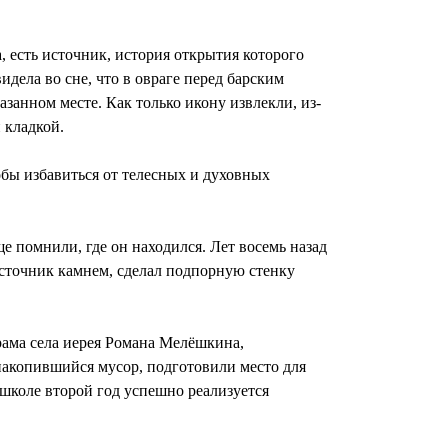
, есть источник, история открытия которого
идела во сне, что в овраге перед барским
занном месте. Как только икону извлекли, из-
 кладкой.
обы избавиться от телесных и духовных
е помнили, где он находился. Лет восемь назад
источник камнем, сделал подпорную стенку
рама села иерея Романа Мелёшкина,
накопившийся мусор, подготовили место для
 школе второй год успешно реализуется