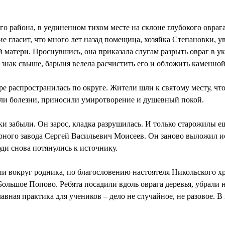
о района, в уединенном тихом месте на склоне глубокого оврага
ие гласит, что много лет назад помещица, хозяйка Степановки, ув
 матери. Проснувшись, она приказала слугам разрыть овраг в ука
а знак свыше, барыня велела расчистить его и обложить каменной
е распространилась по округе. Жители шли к святому месту, чт
яли болезни, приносили умиротворение и душевный покой.
ки забыли. Он зарос, кладка разрушилась. И только старожилы ещ
харного завода Сергей Васильевич Моисеев. Он заново выложил 
юди снова потянулись к источнику.
рии вокруг родника, по благословению настоятеля Никольского х
ольшое Попово. Ребята посадили вдоль оврага деревья, убрали 
авная практика для учеников – дело не случайное, не разовое. В