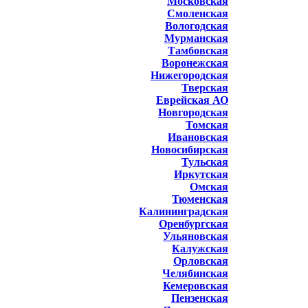
Московская
Смоленская
Вологодская
Мурманская
Тамбовская
Воронежская
Нижегородская
Тверская
Еврейская АО
Новгородская
Томская
Ивановская
Новосибирская
Тульская
Иркутская
Омская
Тюменская
Калининградская
Оренбургская
Ульяновская
Калужская
Орловская
Челябинская
Кемеровская
Пензенская