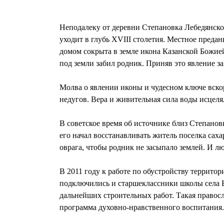
Неподалеку от деревни Степановка Лебедянског
уходит в глубь XVIII столетия. Местное предан
домом сокрыта в земле икона Казанской Божией
под земли забил родник. Приняв это явление з
Молва о явлении иконы и чудесном ключе вскор
недугов. Вера и живительная сила воды исцел
В советское время об источнике близ Степанов
его начал восстанавливать житель поселка са
оврага, чтобы родник не засыпало землей. И л
В 2011 году к работе по обустройству террито
подключились и старшеклассники школы села Б
дальнейших строительных работ. Такая правосл
программа духовно-нравственного воспитания.