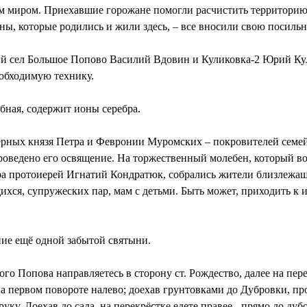
ем миром. При­ехавшие горожане помогли расчистить территори
ны, которые родились и жили здесь, – все вносили свою посильн
ний сел Большое Попово Василий Вдовин и Куликовка-2 Юрий Ку
обходимую технику.
ебная, содержит ионы серебра.
верных князя Петра и Февронии Муромских – покровителей семей
роведено его освящение. На торжественный молебен, который в
ора протоиерей Игнатий Кондратюк, собрались жители близлежащ
ся, супружеских пар, мам с детьми. Быть может, приходить к и
ние ещё одной забытой святыни.
шого Попова направляетесь в сторону ст. Рождество, далее на пе
на первом повороте налево; доехав грунтовками до Дубровки, про
уку. Доехав до сада, на перекрёстке едете правее - прямо до дуб