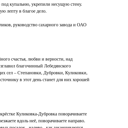
ю под купальню, укрепили несущую стену.
ую лепту в благое дело.
ликов, руководство сахарного завода и ОАО
ного счастья, любви и верности, над
озглавил благочинный Лебедянского
их сел – Степановки, Дубровки, Куликовки,
сточнику в этот день станет для них хорошей
рекрёстке Куликовка-Дубровка поворачиваете
езжаете вдоль неё, поворачиваете направо.
овых посадок - налево - как заканчиваются