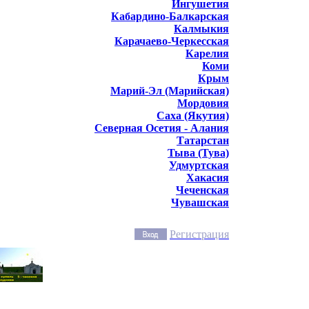
Ингушетия
Кабардино-Балкарская
Калмыкия
Карачаево-Черкесская
Карелия
Коми
Крым
Марий-Эл (Марийская)
Мордовия
Саха (Якутия)
Северная Осетия - Алания
Татарстан
Тыва (Тува)
Удмуртская
Хакасия
Чеченская
Чувашская
Регистрация