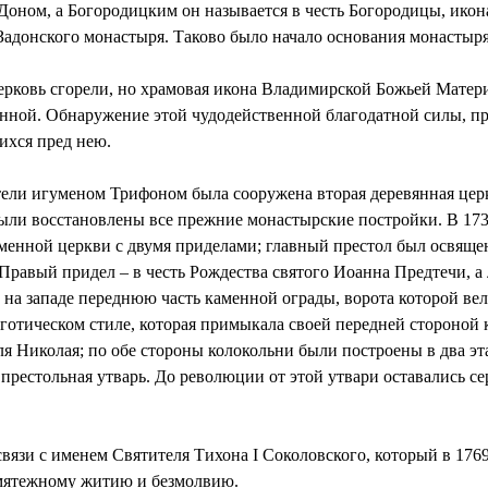
Доном, а Богородицким он называется в честь Богородицы, икона 
адонского монастыря. Таково было начало основания монастыр
 церковь сгорели, но храмовая икона Владимирской Божьей Мате
енной. Обнаружение этой чудодейственной благодатной силы, 
ихся пред нею.
ители игуменом Трифоном была сооружена вторая деревянная це
ыли восстановлены все прежние монастырские постройки. В 1736
аменной церкви с двумя приделами; главный престол был освяще
равый придел – в честь Рождества святого Иоанна Предтечи, а 
на западе переднюю часть каменной ограды, ворота которой ве
готическом стиле, которая примыкала своей передней стороной к
ля Николая; по обе стороны колокольни были построены в два эт
 престольная утварь. До революции от этой утвари оставались 
вязи с именем Святителя Тихона I Соколовского, который в 1769 
мятежному житию и безмолвию.