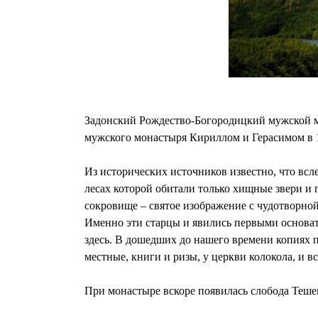
Задонский Рождество-Богородицкий мужской м
мужского монастыря Кириллом и Герасимом в 1
Из исторических источников известно, что вс
лесах которой обитали только хищные звери и 
сокровище – святое изображение с чудотворно
Именно эти старцы и явились первыми основат
здесь. В дошедших до нашего времени копиях п
местные, книги и ризы, у церкви колокола, и в
При монастыре вскоре появилась слобода Тешев