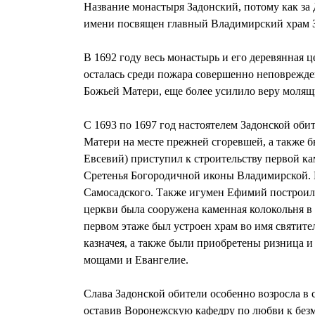
Название монастыря Задонский, потому как за 
имени посвящен главный Владимирский храм З
В 1692 году весь монастырь и его деревянная
осталась среди пожара совершенно неповрежд
Божьей Матери, еще более усилило веру молящ
С 1693 по 1697 год настоятелем Задонской об
Матери на месте прежней сгоревшей, а также б
Евсевий) приступил к строительству первой к
Сретенья Богородичной иконы Владимирской. П
Самосадского. Также игумен Ефимий построил 
церкви была сооружена каменная колокольня в 
первом этаже был устроен храм во имя святите
казначея, а также были приобретены ризница и
мощами и Евангелие.
Слава Задонской обители особенно возросла в с
оставив Воронежскую кафедру по любви к без