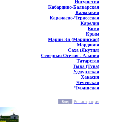
Ингушетия
Кабардино-Балкарская
Калмыкия
Карачаево-Черкесская
Карелия
Коми
Крым
Марий-Эл (Марийская)
Мордовия
Саха (Якутия)
Северная Осетия - Алания
Татарстан
Тыва (Тува)
Удмуртская
Хакасия
Чеченская
Чувашская
Регистрация