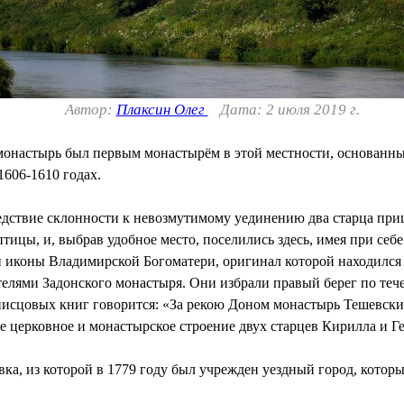
Автор:
Плаксин Олег
Дата: 2 июля 2019 г.
онастырь был первым монастырём в этой местности, основанны
606-1610 годах.
ледствие склонности к невозмутимому уединению два старца при
птицы, и, выбрав удобное место, поселились здесь, имея при себ
й иконы Владимирской Богоматери, оригинал которой находился
елями Задонского монастыря. Они избрали правый берег по теч
исцовых книг говорится: «За рекою Доном монастырь Тешевский..
се церковное и монастырское строение двух старцев Кирилла и Г
ка, из которой в 1779 году был учрежден уездный город, которы