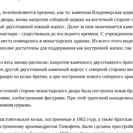
я, возобновляются прежние, как то: каменная Владимирская цер
дворы, вновь напротив соборной церкви на восточной стороне 
ный двухэтажный южный корпус. Далее за ним оканчивается камен
настыря – существовала до последнего времени. С учреждением у
 места помещались в монастырских зданиях. Из всего этого видн
вполне достаточны для поддержания как внутренней жизни, так 
 весь заново расписан; напротив каменного двухэтажного братс
роен другой двухэтажный каменный корпус с северной стороны м
ращен на кельи братии, а при построении нового соборного хра
сточной стороне монастырского двора была построена новая бра
ями, алебастровыми фигурами. При этой трапезной находились 
зимняя церковь.
астоятельские кельи, построенные в 1802 году, а также братская 
строенному архимандритом Тимофеем, были сделаны пристройки