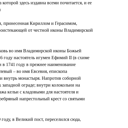
которой здесь издавна всеми почитается, и ее
я
ри, принесенная Кириллом и Герасимом,
проистекающей от честной иконы Владимирской
рковь во имя Владимирской иконы Божьей
 году настоятель игумен Ефимий II (в схиме
н в 1741 году в прежнее наименование
левый – во имя Евсевия, епископа
ли внутрь монастыря. Напротив соборной
 западной ограде; внутри колокольни на
ажа кельи с кладовыми для настоятеля и
серебряный напрестольный крест со святыми
году, в Великий пост, переселился сюда,