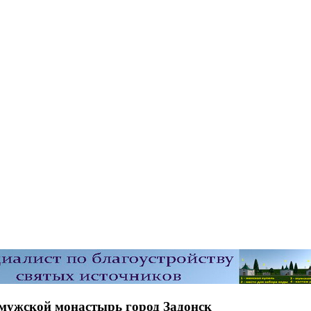
мужской монастырь город Задонск