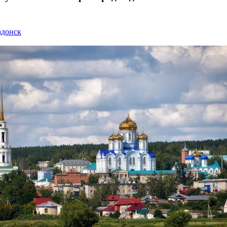
0
адонск