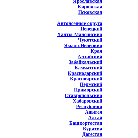
Ярославская
Кировская
Псковская
Автономные округа
Ненецкий
Ханты-Мансийский
Чукотский
Ямало-Ненецкий
Края
Алтайский
Забайкальский
Камчатский
Краснодарский
Красноярский
Пермский
Приморский
Ставропольский
Хабаровский
Республики
Адыгея
Алтай
Башкортостан
Бурятия
Дагестан