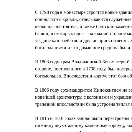
С 1798 года в монастыре строятся новые здани
обновляются кровли, отделываются служебные 
кельи для настоятеля, а также братский камен
башни, из которых одна – на южной стороне мо
уездное казначейство и другие присутственные
богат зданиями и что домашние средства были 
В 1803 году храм Владимирской Богоматери был
стороне, построенного в 1798 году, был пост
богомольцев. Впоследствии корпус этот был об
В 1806 году архимандритом Иннокентием на во
новейшей архитектуры с колоннами и украшени
трапезной впоследствии была устроена теплая 
В 1815 и 1816 годах заново были перестроены н
нижнему двухэтажному каменному корпусу, вы