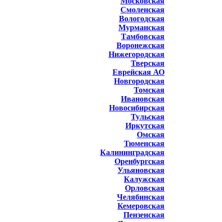
Московская
Смоленская
Вологодская
Мурманская
Тамбовская
Воронежская
Нижегородская
Тверская
Еврейская АО
Новгородская
Томская
Ивановская
Новосибирская
Тульская
Иркутская
Омская
Тюменская
Калининградская
Оренбургская
Ульяновская
Калужская
Орловская
Челябинская
Кемеровская
Пензенская