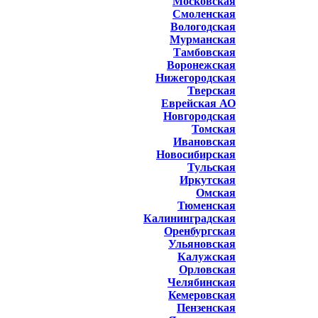
Московская
Смоленская
Вологодская
Мурманская
Тамбовская
Воронежская
Нижегородская
Тверская
Еврейская АО
Новгородская
Томская
Ивановская
Новосибирская
Тульская
Иркутская
Омская
Тюменская
Калининградская
Оренбургская
Ульяновская
Калужская
Орловская
Челябинская
Кемеровская
Пензенская