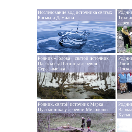
Исследование вод источника святых
Родник
Космы и Дамиана
Тихви
дерев
Родник «Голова», святой источник
Родник
Параскевы Пятницы деревня
Илии п
Серафимовка
Носко
Родник, святой источник Марка
Родник
Пустынника у деревни Миголощи
Варлаа
Хутын