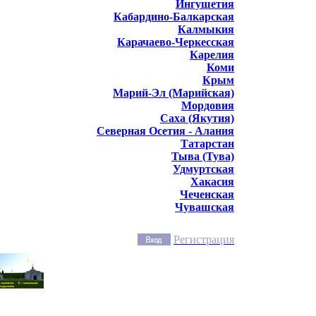
Ингушетия
Кабардино-Балкарская
Калмыкия
Карачаево-Черкесская
Карелия
Коми
Крым
Марий-Эл (Марийская)
Мордовия
Саха (Якутия)
Северная Осетия - Алания
Татарстан
Тыва (Тува)
Удмуртская
Хакасия
Чеченская
Чувашская
Регистрация