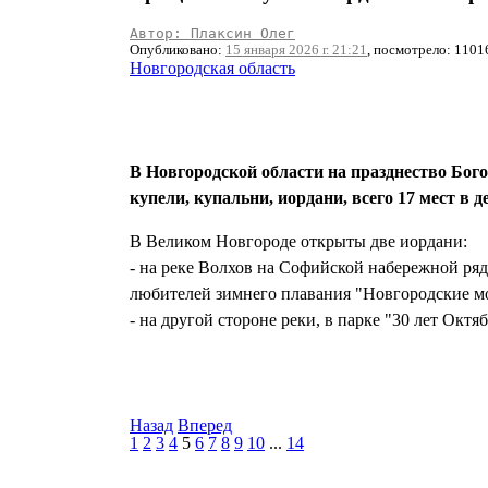
Автор: Плаксин Олег
Опубликовано:
15 января 2026 г. 21:21
, посмотрело: 1101
Новгородская область
В Новгородской области на празднество Бого
купели, купальни, иордани, всего 17 мест в 
В Великом Новгороде открыты две иордани:
- на реке Волхов на Софийской набережной ря
любителей зимнего плавания "Новгородские м
- на другой стороне реки, в парке "30 лет Окт
Назад
Вперед
1
2
3
4
5
6
7
8
9
10
...
14