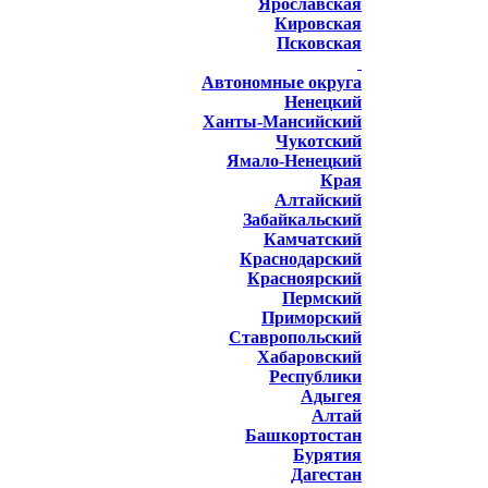
Ярославская
Кировская
Псковская
Автономные округа
Ненецкий
Ханты-Мансийский
Чукотский
Ямало-Ненецкий
Края
Алтайский
Забайкальский
Камчатский
Краснодарский
Красноярский
Пермский
Приморский
Ставропольский
Хабаровский
Республики
Адыгея
Алтай
Башкортостан
Бурятия
Дагестан