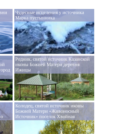
евни
Чудесные исцеления у источника
Марка пустынника
Родник, святой источник Казанской
ой
иконы Божией Матери деревня
город
Ижицы
Колодец, святой источник иконы
Божией Матери «Живоносный
но
Источник» поселок Хвойная