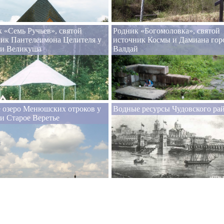
 «Семь Ручьев», святой
Родник «Богомоловка», святой
ик Пантелеимона Целителя у
источник Космы и Дамиана гор
ни Великуша
Валдай
 озеро Менюшских отроков у
Водные ресурсы Чудовского ра
и Старое Веретье