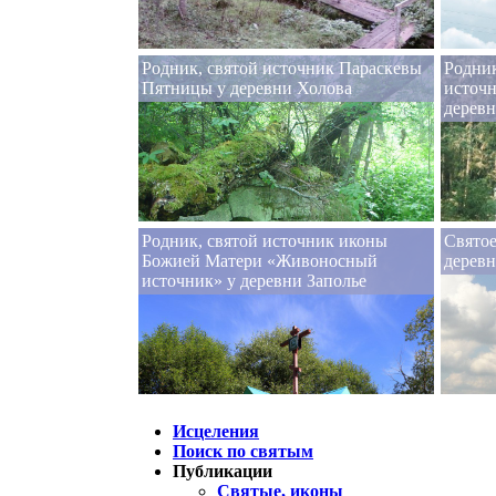
Родник, святой источник Параскевы
Родник
Пятницы у деревни Холова
источн
дерев
Родник, святой источник иконы
Святое
Божией Матери «Живоносный
деревн
источник» у деревни Заполье
Исцеления
Поиск по святым
Публикации
Святые, иконы