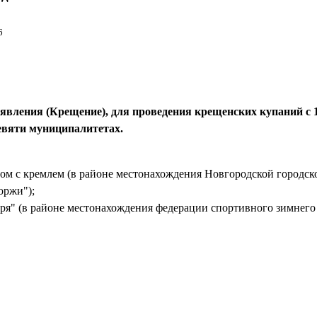
6
явления (Крещение), для проведения крещенских купаний с 1
девяти муниципалитетах.
дом с кремлем (в районе местонахождения Новгородской городс
оржи");
ября" (в районе местонахождения федерации спортивного зимнего