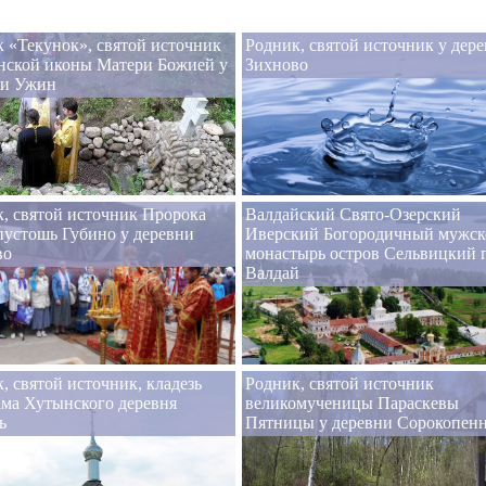
 «Текунок», святой источник
Родник, святой источник у дер
нской иконы Матери Божией у
Зихново
ни Ужин
, святой источник Пророка
Валдайский Свято-Озерский
устошь Губино у деревни
Иверский Богородичный мужск
во
монастырь остров Сельвицкий 
Валдай
, святой источник, кладезь
Родник, святой источник
ма Хутынского деревня
великомученицы Параскевы
ь
Пятницы у деревни Сорокопен