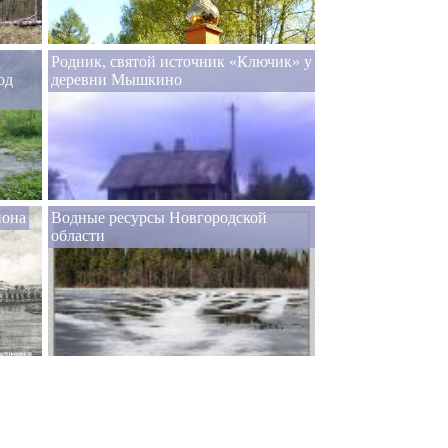
Родник, святой источник «Ключик» у
од
деревни Мышкино
йона
Водные ресурсы Новгородской
области