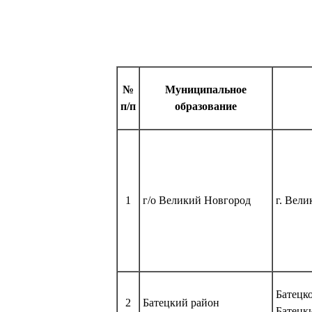
№
Муниципальное
п/п
образование
1
г/о Великий Новгород
г. Вел
Батецко
2
Батецкий район
Батецк