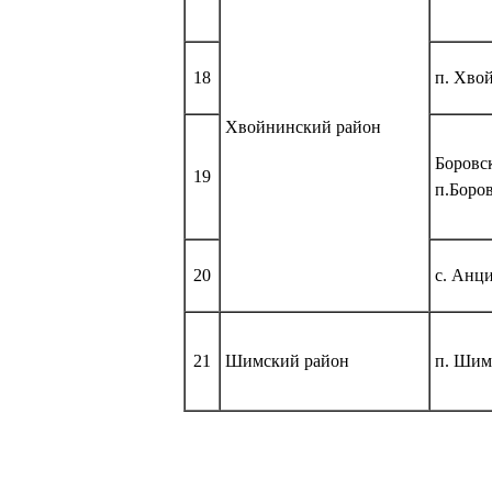
18
п. Хво
Хвойнинский район
Боровск
19
п.Боро
20
с. Анц
21
Шимский район
п. Шим