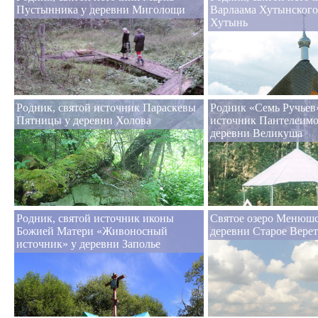
Пустынника у деревни Миголощи
Варлаама Хутынского
Хутынь
Родник, святой источник Параскевы
Родник «Семь Ручьев»
Пятницы у деревни Холова
источник Пантелеимо
деревни Великуша
Родник, святой источник иконы
Святое озеро Менюшс
Божией Матери «Живоносный
деревни Старое Верет
источник» у деревни Заполье