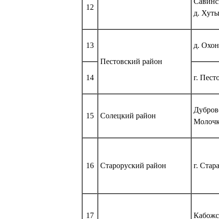
Савинс
12
д. Хут
13
д. Охон
Пестовский район
14
г. Пест
Дубровс
15
Солецкий район
Молочк
16
Староруский район
г. Стар
17
Кабожск