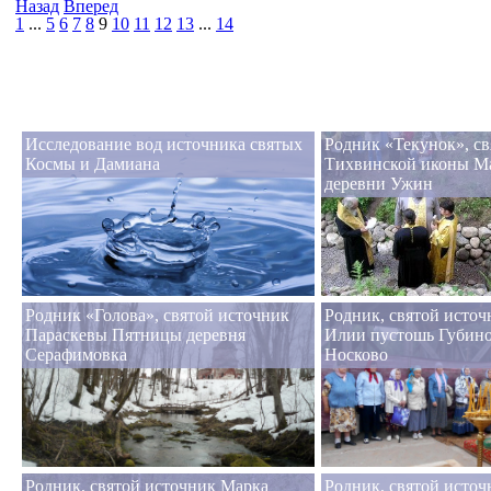
Назад
Вперед
1
...
5
6
7
8
9
10
11
12
13
...
14
Исследование вод источника святых
Родник «Текунок», с
Космы и Дамиана
Тихвинской иконы М
деревни Ужин
Родник «Голова», святой источник
Родник, святой исто
Параскевы Пятницы деревня
Илии пустошь Губино
Серафимовка
Носково
Родник, святой источник Марка
Родник, святой источ