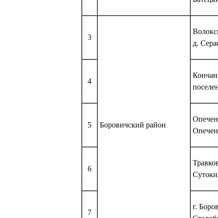
Волокс
3
д. Сер
Кончан
4
поселе
Опеченс
5
Боровичский район
Опечен
Травков
6
Сутоки
г. Бор
7