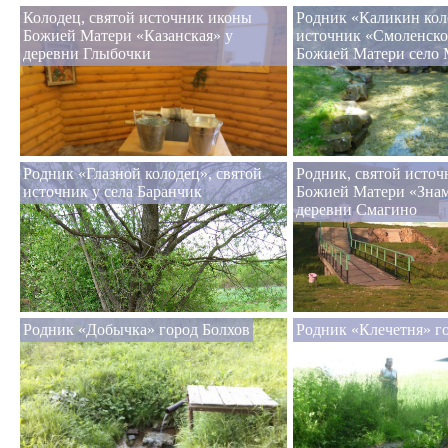
Колодец, святой источник иконы
Родник «Каликин кол
Божией Матери «Казанская» у
источник «Смоленск
деревни Глыбочки
Божией Матери село 
Родник «Глазной колодец», святой
Родник, святой исто
источник у села Баранчик
Божией Матери «Знам
деревни Смагино
Родник «Добычка» город Болхов
Родник «Клечетня» г