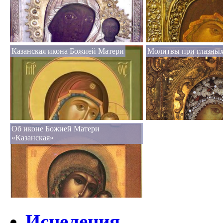
Казанская икона Божией Матери
Молитвы при глазных
Об иконе Божией Матери
«Казанская»
Исцеления