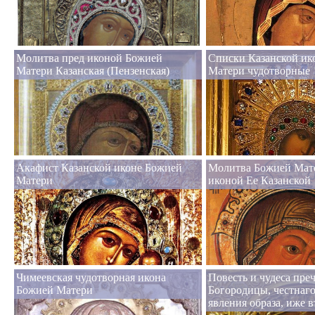
Молитва пред иконой Божией
Списки Казанской и
Матери Казанская (Пензенская)
Матери чудотворные
Акафист Казанской иконе Божией
Молитва Божией Мат
Матери
иконой Ее Казанской
Чимеевская чудотворная икона
Повесть и чудеса пре
Божией Матери
Богородицы, честнаго
явления образа, иже 