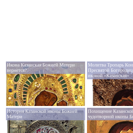
Икона Казанская Божией Матери
Молитва Тропарь Кон
вернется?
Пресвятой Богородиц
иконой «Казанская»
История Казанской иконы Божией
Похищение Казанско
Матери
чудотворной иконы 