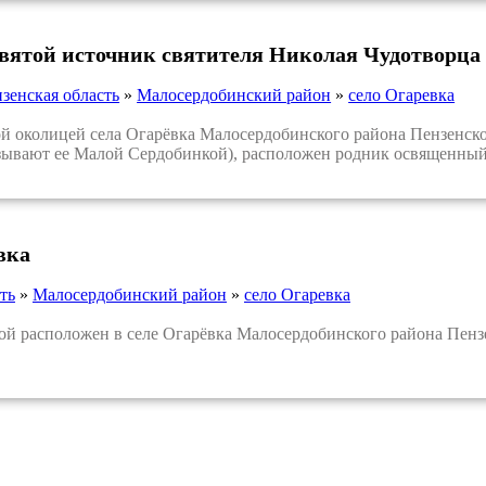
святой источник святителя Николая Чудотворца
зенская область
»
Малосердобинский район
»
село Огаревка
 околицей села Огарёвка Малосердобинского района Пензенской
зывают ее Малой Сердобинкой), расположен родник освященный 
вка
ть
»
Малосердобинский район
»
село Огаревка
й расположен в селе Огарёвка Малосердобинского района Пензе