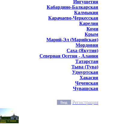
Ингушетия
Кабардино-Балкарская
Калмыкия
Карачаево-Черкесская
Карелия
Коми
Крым
Марий-Эл (Марийская)
Мордовия
Саха (Якутия)
Северная Осетия - Алания
Татарстан
Тыва (Тува)
Удмуртская
Хакасия
Чеченская
Чувашская
Регистрация