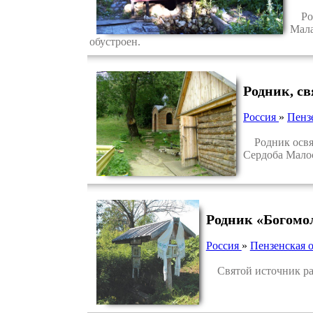
Родн
Мала
обустроен.
Родник, с
Россия
»
Пенз
Родник освяще
Сердоба Малос
Родник «Богомо
Россия
»
Пензенская о
Святой источник рас