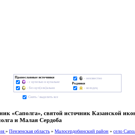
Православные источники
- неизвестно
- с купелью в купальне
Родники
- без куп(ели)альни
- колодец
Cнять / выделить все
ник «Саполга», святой источник Казанской ик
олга и Малая Сердоба
сия
»
Пензенская область
»
Малосердобинский район
»
село Сапо