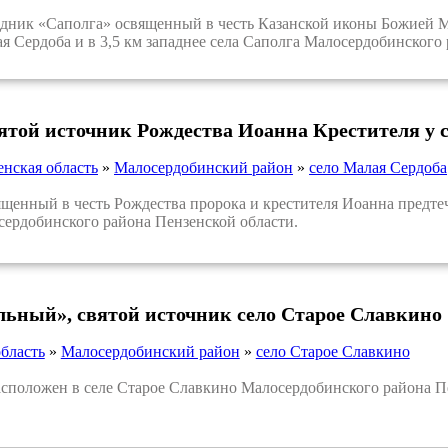
ик «Саполга» освященный в честь Казанской иконы Божией Мат
я Сердоба и в 3,5 км западнее села Саполга Малосердобинского
вятой источник Рождества Иоанна Крестителя у 
енская область
»
Малосердобинский район
»
село Малая Сердоба
нный в честь Рождества пророка и крестителя Иоанна предтечи
ердобинского района Пензенской области.
льный», святой источник село Старое Славкино
бласть
»
Малосердобинский район
»
село Старое Славкино
положен в селе Старое Славкино Малосердобинского района Пе