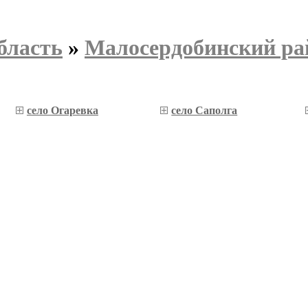
бласть
»
Малосердобинский ра
село Огаревка
село Саполга