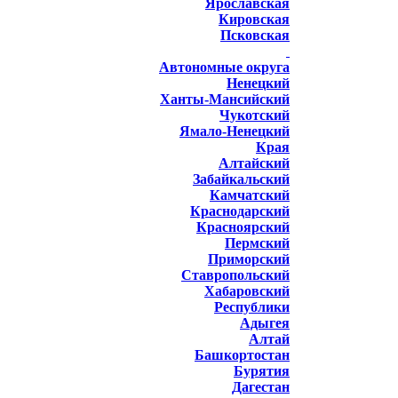
Ярославская
Кировская
Псковская
Автономные округа
Ненецкий
Ханты-Мансийский
Чукотский
Ямало-Ненецкий
Края
Алтайский
Забайкальский
Камчатский
Краснодарский
Красноярский
Пермский
Приморский
Ставропольский
Хабаровский
Республики
Адыгея
Алтай
Башкортостан
Бурятия
Дагестан