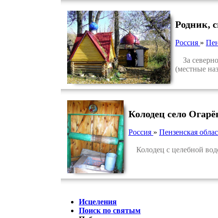
Родник, 
Россия
»
Пен
За северной
(местные на
Колодец село Огарё
Россия
»
Пензенская облас
Колодец с целебной водо
Исцеления
Поиск по святым