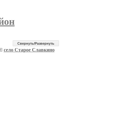
йон
Cвернуть/Развернуть
село Старое Славкино