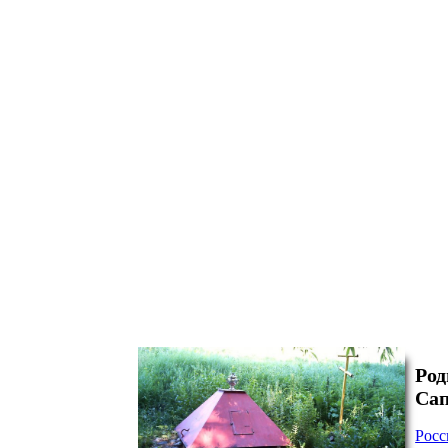
Род
Сап
Рос