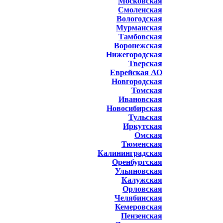
Московская
Смоленская
Вологодская
Мурманская
Тамбовская
Воронежская
Нижегородская
Тверская
Еврейская АО
Новгородская
Томская
Ивановская
Новосибирская
Тульская
Иркутская
Омская
Тюменская
Калининградская
Оренбургская
Ульяновская
Калужская
Орловская
Челябинская
Кемеровская
Пензенская