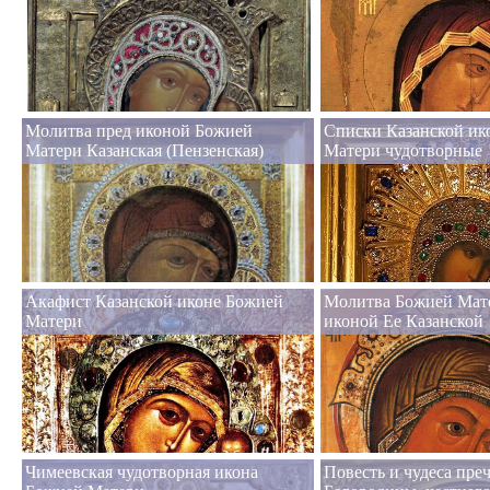
Молитва пред иконой Божией
Списки Казанской и
Матери Казанская (Пензенская)
Матери чудотворные
Акафист Казанской иконе Божией
Молитва Божией Мат
Матери
иконой Ее Казанской
Чимеевская чудотворная икона
Повесть и чудеса пре