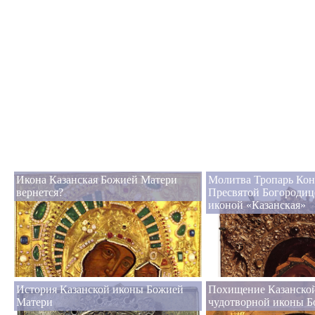
Икона Казанская Божией Матери
Молитва Тропарь Кон
вернется?
Пресвятой Богородиц
иконой «Казанская»
История Казанской иконы Божией
Похищение Казанско
Матери
чудотворной иконы 