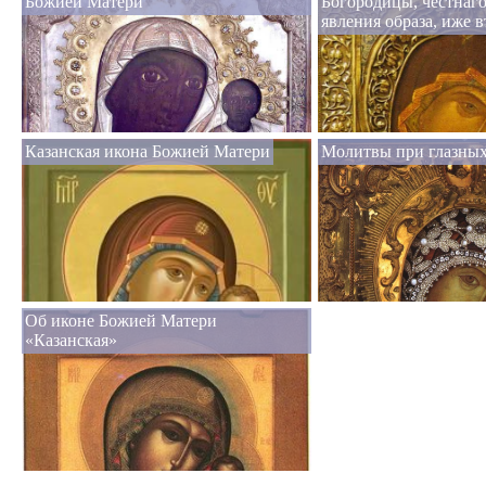
Божией Матери
Богородицы, честнаго
явления образа, иже 
Казанская икона Божией Матери
Молитвы при глазных
Об иконе Божией Матери
«Казанская»