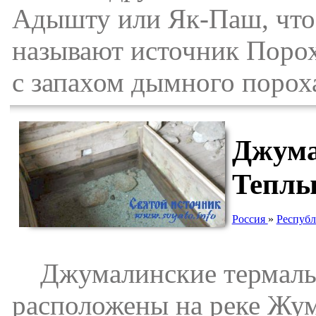
Адышту или Як-Паш, что
называют источник Порохо
с запахом дымного пороха
Джума
Теплы
Россия
»
Республ
Джумалинские термальн
расположены на реке Жума