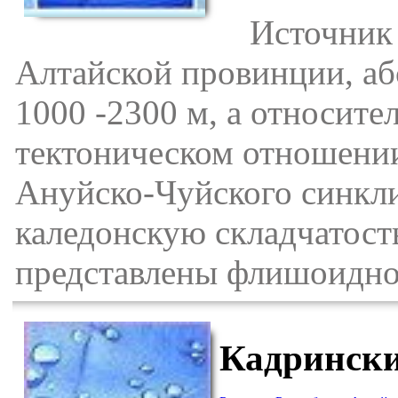
Источник н
Алтайской провинции, аб
1000 -2300 м, а относите
тектоническом отношении
Ануйско-Чуйского синкли
каледонскую складчатост
представлены флишоидно
Кадрински