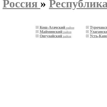
Россия
»
Республик
Кош-Агачский
Турочакс
район
Майминский
Улаганск
район
Онгудайский
Усть-Кан
район