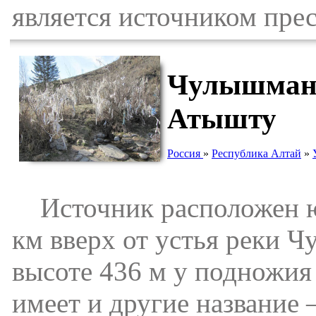
является источником пре
Чулышманс
Атышту
Россия
»
Республика Алтай
»
Источник расположен юго
км вверх от устья реки Ч
высоте 436 м у подножия
имеет и другие название