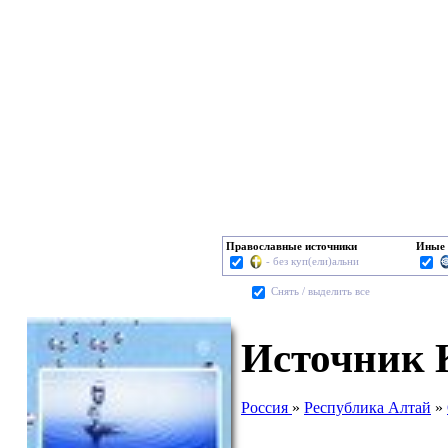
Православные источники
Иные 
- без куп(ели)альни
Cнять / выделить все
Источник 
Россия
»
Республика Алтай
»