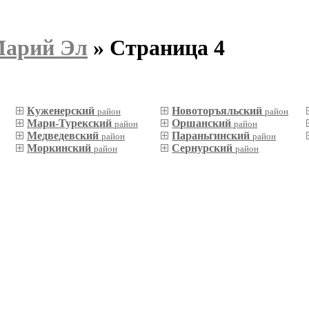
Марий Эл
» Страница 4
Куженерский
Новоторъяльский
район
район
Мари-Турекский
Оршанский
район
район
Медведевский
Параньгинский
район
район
Моркинский
Сернурский
район
район