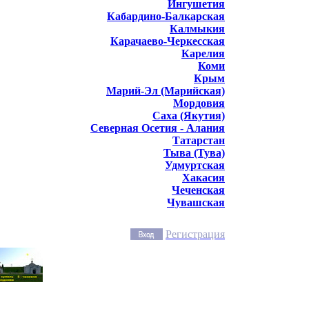
Ингушетия
Кабардино-Балкарская
Калмыкия
Карачаево-Черкесская
Карелия
Коми
Крым
Марий-Эл (Марийская)
Мордовия
Саха (Якутия)
Северная Осетия - Алания
Татарстан
Тыва (Тува)
Удмуртская
Хакасия
Чеченская
Чувашская
Регистрация