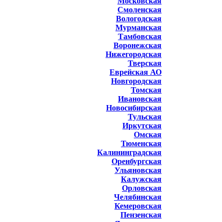
Московская
Смоленская
Вологодская
Мурманская
Тамбовская
Воронежская
Нижегородская
Тверская
Еврейская АО
Новгородская
Томская
Ивановская
Новосибирская
Тульская
Иркутская
Омская
Тюменская
Калининградская
Оренбургская
Ульяновская
Калужская
Орловская
Челябинская
Кемеровская
Пензенская