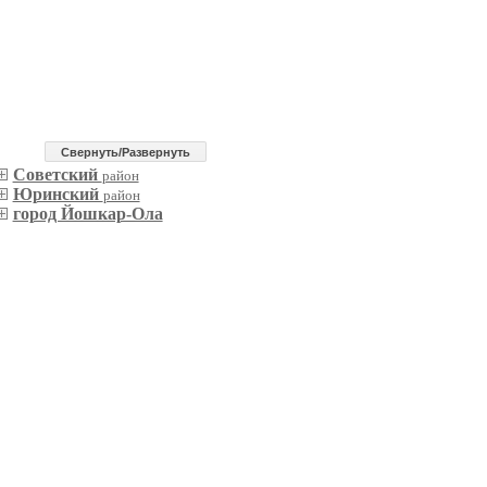
Cвернуть/Развернуть
Советский
район
Юринский
район
город Йошкар-Ола