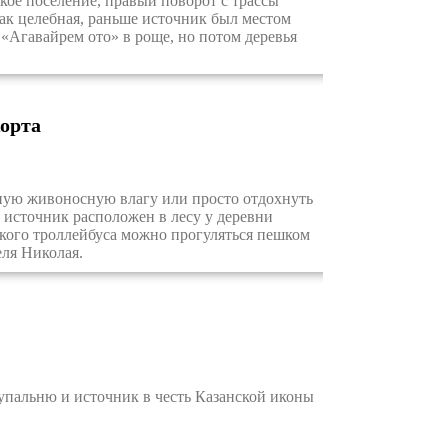
ое поселение, правый поворот с трассы
как целебная, раньше источник был местом
 «Агавайрем ото» в роще, но потом деревья
Корта
ную живоносную влагу или просто отдохнуть
источник расположен в лесу у деревни
ского троллейбуса можно прогуляться пешком
еля Николая.
пальню и источник в честь Казанской иконы