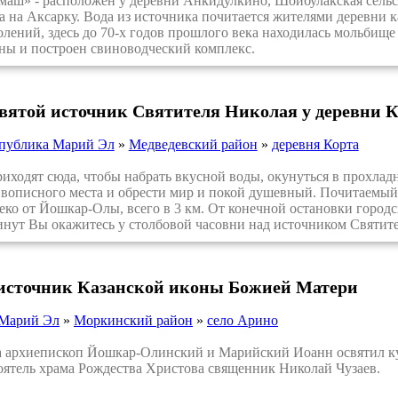
ш» - расположен у деревни Анкидулкино, Шойбулакская сельск
а на Аксарку. Вода из источника почитается жителями деревни 
лений, здесь до 70-х годов прошлого века находилась мольбище
ны и построен свиноводческий комплекс.
святой источник Святителя Николая у деревни 
публика Марий Эл
»
Медведевский район
»
деревня Корта
одят сюда, чтобы набрать вкусной воды, окунуться в прохлад
вописного места и обрести мир и покой душевный. Почитаемый 
леко от Йошкар-Олы, всего в 3 км. От конечной остановки город
минут Вы окажитесь у столбовой часовни над источником Святит
 источник Казанской иконы Божией Матери
 Марий Эл
»
Моркинский район
»
село Арино
 архиепископ Йошкар-Олинский и Марийский Иоанн освятил ку
ятель храма Рождества Христова священник Николай Чузаев.