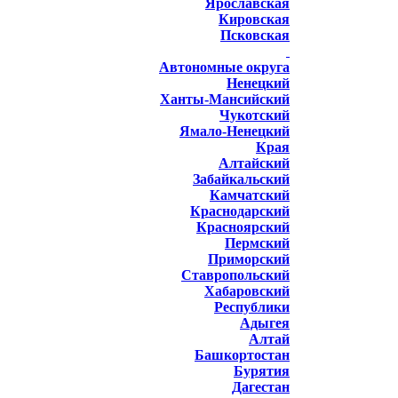
Ярославская
Кировская
Псковская
Автономные округа
Ненецкий
Ханты-Мансийский
Чукотский
Ямало-Ненецкий
Края
Алтайский
Забайкальский
Камчатский
Краснодарский
Красноярский
Пермский
Приморский
Ставропольский
Хабаровский
Республики
Адыгея
Алтай
Башкортостан
Бурятия
Дагестан