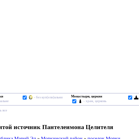
ки
Монастыри, церкви
- без куп(ели)альни
пальне
- храм, церковь
ь все
вятой источник Пантелеимона Целителя
ублика Марий Эл
»
Моркинский район
»
поселок Морки