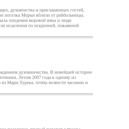
щих, духовенства и приглашенных гостей,
ине поселка Морки вблизи от райбольницы.
 была эпидемия моровой язвы и люди
ли исцеления по искренней, покаянной
ождением духовничества. В новейшей истории
точники. Летом 2007 года к одному из
а из Мари-Турека, чтобы возвести часовню и