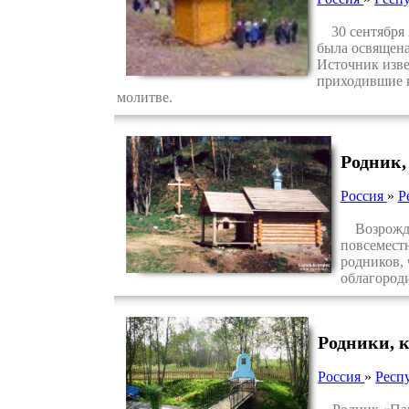
30 сентября 2
была освящена
Источник изве
приходившие к
молитве.
Родник,
Россия
»
Р
Возрожден
повсеместн
родников, 
облагород
Родники, 
Россия
»
Респ