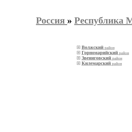
Россия
»
Республика 
Волжский
район
Горномарийский
район
Звениговский
район
Килемарский
район