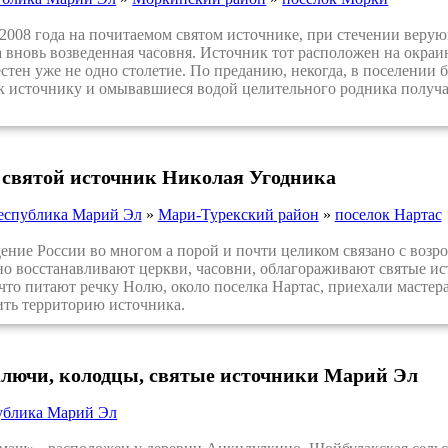
008 года на почитаемом святом источнике, при стечении верую
 вновь возведенная часовня. Источник тот расположен на окра
стен уже не одно столетие. По преданию, некогда, в поселении
 источнику и омывавшиеся водой целительного родника получа
 святой источник Николая Угодника
еспублика Марий Эл
»
Мари-Турекский район
»
поселок Нартас
ие России во многом а порой и почти целиком связано с возр
о восстанавливают церкви, часовни, облагораживают святые ис
что питают речку Нолю, около поселка Нартас, приехали мастер
ить территорию источника.
ключи, колодцы, святые источники Марий Эл
ублика Марий Эл