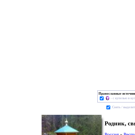
Православные источни
- с купелью в ку
Cнять / выделит
Родник, с
Россия
»
Респ