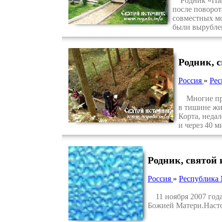
Родник «Пама
после поворот
совместных мо
были вырубле
Родник, 
Россия
»
Рес
Многие прих
в тишине жи
Корта, неда
и через 40 
Родник, святой
Россия
»
Республика
11 ноября 2007 года
Божией Матери.Насто