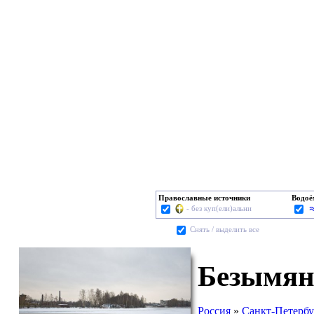
Православные источники
Водо
- без куп(ели)альни
Cнять / выделить все
Безымян
Россия
»
Санкт-Петербу