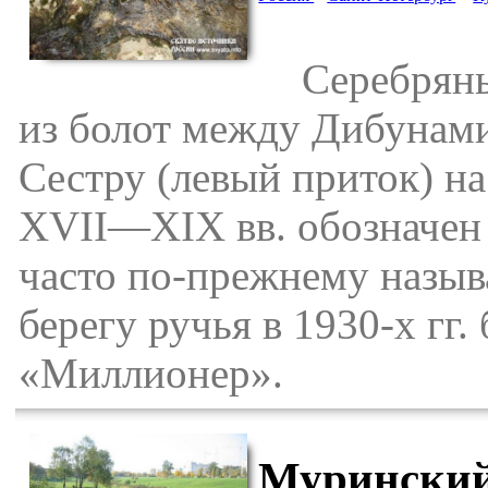
Серебряный
из болот между Дибунам
Сестру (левый приток) на
XVII—XIX вв. обозначен 
часто по-прежнему назыв
берегу ручья в 1930-х г
«Миллионер».
Муринский