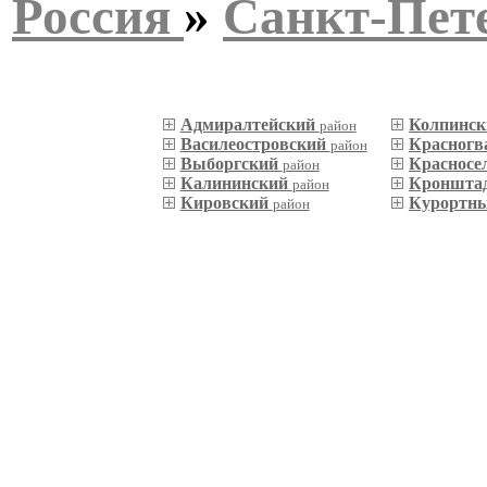
Россия
»
Санкт-Пет
Адмиралтейский
Колпинс
район
Василеостровский
Красногв
район
Выборгский
Красносе
район
Калининский
Кроншта
район
Кировский
Курортн
район